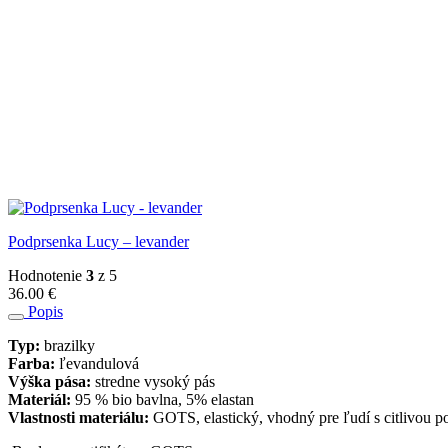
Podprsenka Lucy – levander
Hodnotenie
3
z 5
36.00
€
Popis
Typ:
brazilky
Farba:
ľevandulová
Výška pása:
stredne vysoký pás
Materiál:
95 % bio bavlna, 5% elastan
Vlastnosti materiálu:
GOTS, elastický, vhodný pre ľudí s citlivou p