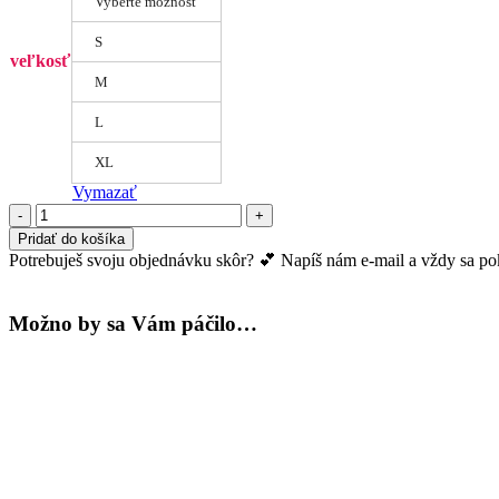
Vyberte možnosť
S
veľkosť
M
L
XL
Vymazať
množstvo
Nohavičky
Pridať do košíka
Jane
Potrebuješ svoju objednávku skôr? 💕 Napíš nám e-mail a vždy sa pokú
-
levander
Možno by sa Vám páčilo…