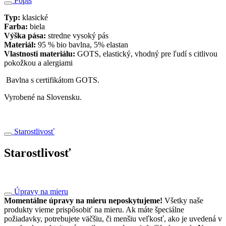
Popis
38.00 €
Typ:
klasické
through
Farba:
biela
42.00 €
Výška pása:
stredne vysoký pás
Materiál:
95 % bio bavlna, 5% elastan
Vlastnosti materiálu:
GOTS, elastický, vhodný pre ľudí s citlivou
pokožkou a alergiami
Bavlna s certifikátom GOTS.
Vyrobené na Slovensku.
Starostlivosť
Starostlivosť
Úpravy na mieru
Momentálne úpravy na mieru neposkytujeme!
Všetky naše
produkty vieme prispôsobiť na mieru. Ak máte špeciálne
požiadavky, potrebujete väčšiu, či menšiu veľkosť, ako je uvedená v