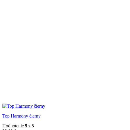
Top Harmony čierny
Hodnotenie
5
z 5