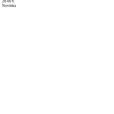
28.00
€
Novinka