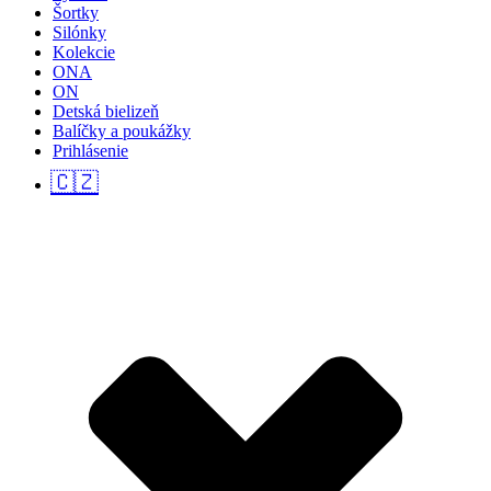
Šortky
Silónky
Kolekcie
ONA
ON
Detská bielizeň
Balíčky a poukážky
Prihlásenie
🇨🇿