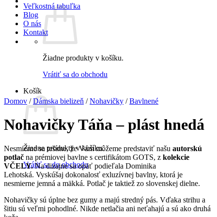
Veľkostná tabuľka
Blog
O nás
Kontakt
Žiadne produkty v košíku.
Vrátiť sa do obchodu
Košík
Domov
/
Dámska bielizeň
/
Nohavičky
/
Bavlnené
Nohavičky Táňa – plást hnedá
Žiadne produkty v košíku.
Nesmierne sa tešíme, že Vám môžeme predstaviť našu
autorskú
potlač
na prémiovej bavlne s certifikátom GOTS, z
kolekcie
Vrátiť sa do obchodu
VČELY.
Na dizajne sa opäť podieľala Dominika
Lehotská. Vyskúšaj dokonalosť exluzívnej bavlny, ktorá je
nesmierne jemná a mäkká. Potlač je taktiež zo slovenskej dielne.
Nohavičky sú úplne bez gumy a majú stredný pás. Vďaka strihu a
šitiu sú veľmi pohodlné. Nikde netlačia ani neťahajú a sú ako druhá