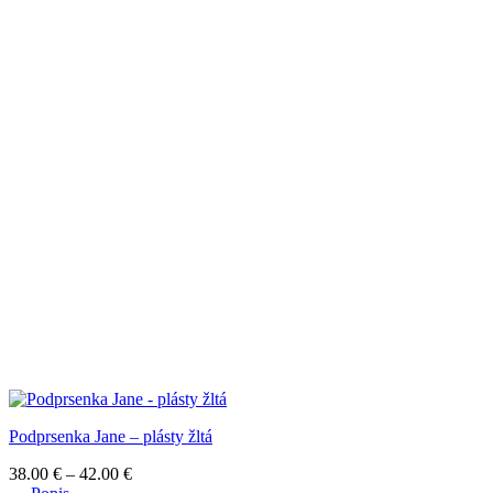
Podprsenka Jane – plásty žltá
Price
38.00
€
–
42.00
€
range: