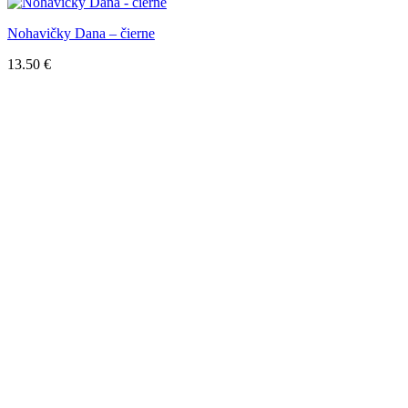
Nohavičky Dana – čierne
13.50
€