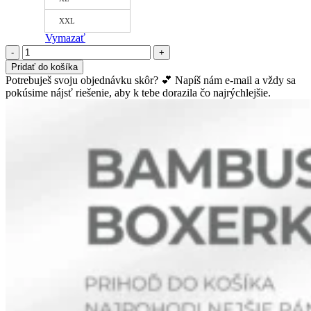
XXL
Vymazať
množstvo
Nohavičky
Pridať do košíka
Táňa
Potrebuješ svoju objednávku skôr? 💕 Napíš nám e-mail a vždy sa
-
pokúsime nájsť riešenie, aby k tebe dorazila čo najrýchlejšie.
plást
hnedá