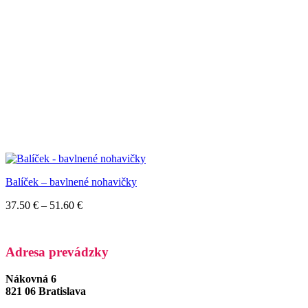
Balíček – bavlnené nohavičky
Price
37.50
€
–
51.60
€
range:
37.50 €
through
Adresa prevádzky
51.60 €
Nákovná 6
821 06 Bratislava