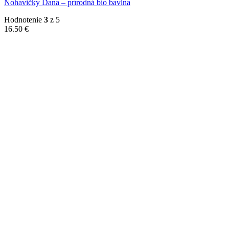
Nohavičky Dana – prírodná bio bavlna
Hodnotenie
3
z 5
16.50
€