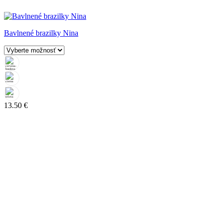
Bavlnené brazilky Nina
13.50
€