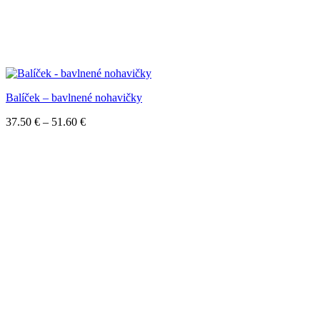
Balíček – bavlnené nohavičky
Price
37.50
€
–
51.60
€
range:
37.50 €
through
51.60 €