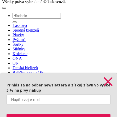
Všetky práva vyhradené ©
laskovo.sk
Hľadať:
Láskovo
Spodná bielizeň
Plavky
Pyžamá
Šortky
Silónky
Kolekcie
ONA
ON
Detská bielizeň
Balíčky a poukážky
Prihlásenie
Prihlás sa na odber newslettera a získaj zľavu vo výške
5 % na prvý nákup
Prihlásenie
Povinné
Používateľské meno alebo e-mailová adresa
*