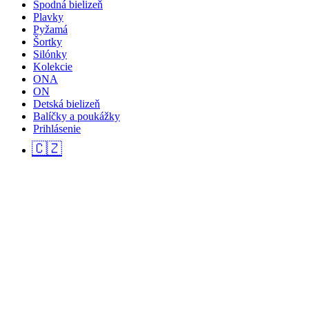
Spodná bielizeň
Plavky
Pyžamá
Šortky
Silónky
Kolekcie
ONA
ON
Detská bielizeň
Balíčky a poukážky
Prihlásenie
🇨🇿