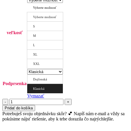
through
Vyberte možnosť
42.00 €
Vyberte možnosť
S
veľkosť
M
L
XL
XXL
Dojčenská
Podprsenka
Klasická
Vymazať
množstvo
Podprsenka
Pridať do košíka
Jane
Potrebuješ svoju objednávku skôr? 💕 Napíš nám e-mail a vždy sa
-
pokúsime nájsť riešenie, aby k tebe dorazila čo najrýchlejšie.
plásty
žltá