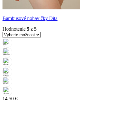
Bambusové nohavičky Dita
Hodnotenie
5
z 5
14.50
€