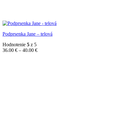
Podprsenka Jane – telová
Hodnotenie
5
z 5
Price
36.00
€
–
40.00
€
range:
36.00 €
through
40.00 €