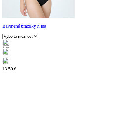
Bavlnené brazilky Nina
13.50
€