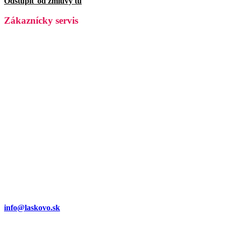
Odstúpiť od zmluvy tu
Zákaznícky servis
info@laskovo.sk