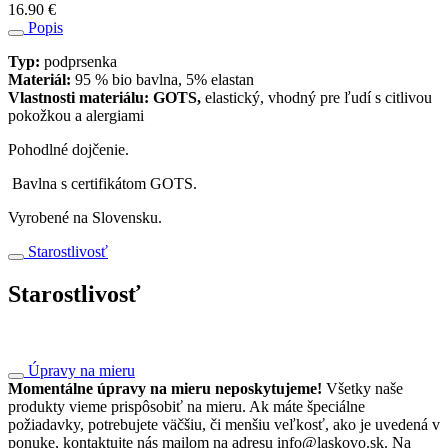
16.90
€
Popis
Typ:
podprsenka
Materiál:
95 % bio bavlna, 5% elastan
Vlastnosti materiálu: GOTS,
elastický, vhodný pre ľudí s citlivou
pokožkou a alergiami
Pohodlné dojčenie.
Bavlna s certifikátom GOTS.
Vyrobené na Slovensku.
Starostlivosť
Starostlivosť
Úpravy na mieru
Momentálne úpravy na mieru neposkytujeme!
Všetky naše
produkty vieme prispôsobiť na mieru. Ak máte špeciálne
požiadavky, potrebujete väčšiu, či menšiu veľkosť, ako je uvedená v
ponuke, kontaktujte nás mailom na adresu info@laskovo.sk. Na