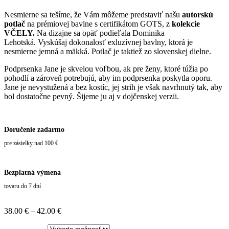
Nesmierne sa tešíme, že Vám môžeme predstaviť našu
autorskú
potlač
na prémiovej bavlne s certifikátom GOTS, z
kolekcie
VČELY.
Na dizajne sa opäť podieľala Dominika
Lehotská. Vyskúšaj dokonalosť exluzívnej bavlny, ktorá je
nesmierne jemná a mäkká. Potlač je taktiež zo slovenskej dielne.
Podprsenka Jane je skvelou voľbou, ak pre ženy, ktoré túžia po
pohodlí a zároveň potrebujú, aby im podprsenka poskytla oporu.
Jane je nevystužená a bez kostíc, jej strih je však navrhnutý tak, aby
bol dostatočne pevný. Šijeme ju aj v dojčenskej verzii.
Doručenie zadarmo
pre zásielky nad 100 €
Bezplatná výmena
tovaru do 7 dní
Price
38.00
€
–
42.00
€
range:
38.00 €