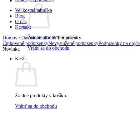
Veľkostná tabuľka
Blog
O nás
Kontakt
Žiadne produkty v košíku.
Domov
/
Dámska bielizeň
/
Podprsenky
Čipkované podprsenky
Nevystužené podprsenky
Podprsenky na dojče
Vrátiť sa do obchodu
Novinka
Košík
Žiadne produkty v košíku.
Vrátiť sa do obchodu