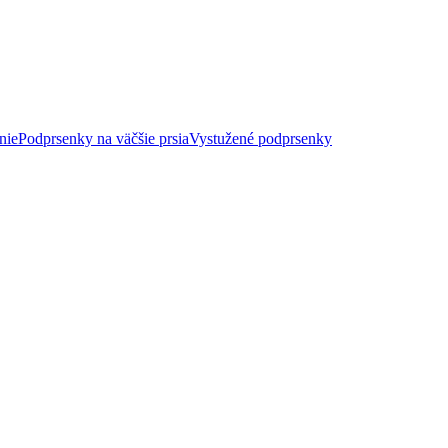
nie
Podprsenky na väčšie prsia
Vystužené podprsenky