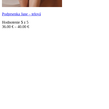
Podprsenka Jane – telová
Hodnotenie
5
z 5
Price
36.00
€
–
40.00
€
range:
36.00 €
through
40.00 €