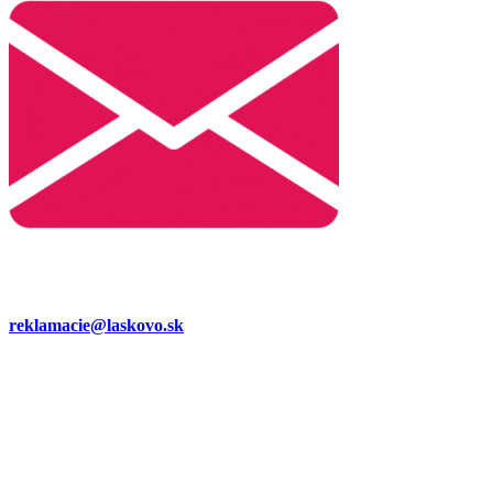
reklamacie@laskovo.sk