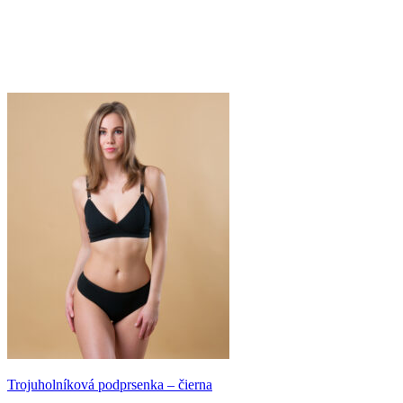
Trojuholníková podprsenka – čierna