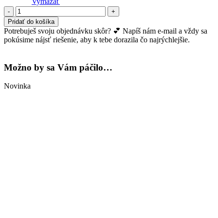
Vymazať
množstvo
Nohavičky
Pridať do košíka
klasik
Potrebuješ svoju objednávku skôr? 💕 Napíš nám e-mail a vždy sa
-
pokúsime nájsť riešenie, aby k tebe dorazila čo najrýchlejšie.
biela
Možno by sa Vám páčilo…
Novinka