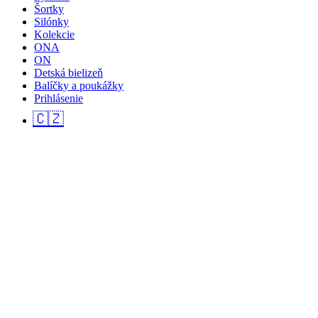
Šortky
Silónky
Kolekcie
ONA
ON
Detská bielizeň
Balíčky a poukážky
Prihlásenie
🇨🇿