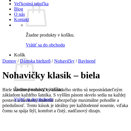
Veľkostná tabuľka
Blog
O nás
Kontakt
Žiadne produkty v košíku.
Vrátiť sa do obchodu
Košík
Domov
/
Dámska bielizeň
/
Nohavičky
/
Bavlnené
Nohavičky klasik – biela
Žiadne produkty v košíku.
Biele bavlnené nohavičky klasického strihu sú nepostrádateľným
základom každého šatníka. S vyšším pásom skvelo sedia na každej
Vrátiť sa do obchodu
postave a bavlnený materiál zabezpečuje maximálne pohodlie a
priedušnosť. Tento kúsok je ideálny pre každodenné nosenie, vďaka
čomu sa spája štýl, komfort a čistý, nadčasový dizajn.