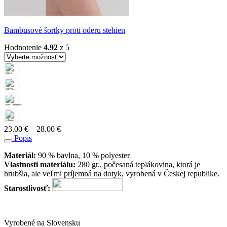
Bambusové šortky proti oderu stehien
Hodnotenie
4.92
z 5
Price
23.00
€
–
28.00
€
range:
Popis
23.00 €
Materiál:
90 % bavlna, 10 % polyester
through
Vlastnosti materiálu:
280 gr., počesaná teplákovina, ktorá je
28.00 €
hrubšia, ale veľmi príjemná na dotyk, vyrobená v Českej republike.
Starostlivosť:
Vyrobené na Slovensku