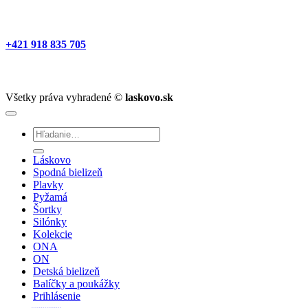
+421 918 835 705
Všetky práva vyhradené ©
laskovo.sk
Hľadať:
Láskovo
Spodná bielizeň
Plavky
Pyžamá
Šortky
Silónky
Kolekcie
ONA
ON
Detská bielizeň
Balíčky a poukážky
Prihlásenie