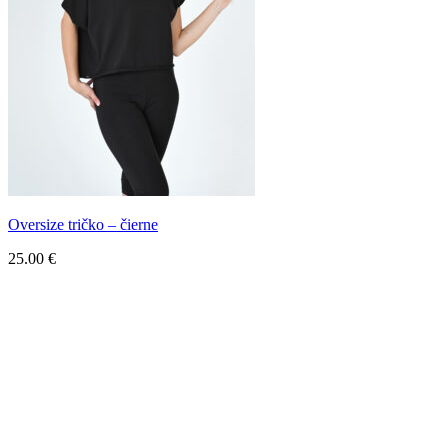
Oversize tričko – čierne
25.00
€