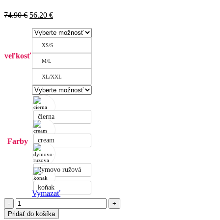
Pôvodná
Aktuálna
74.90
€
56.20
€
cena
cena
bola:
je:
74.90 €.
56.20 €.
XS/S
veľkosť
M/L
XL/XXL
čierna
cream
Farby
dymovo ružová
koňak
Vymazať
množstvo
Mikina
Pridať do košíka
Gentle