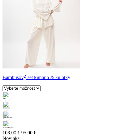
Bambusový set kimono & kulotky
Pôvodná
Aktuálna
108.00
€
95.00
€
cena
cena
Novinka