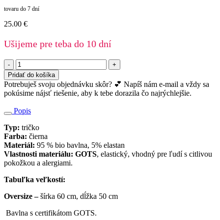
tovaru do 7 dní
25.00
€
Ušijeme pre teba do 10 dní
množstvo
Oversize
Pridať do košíka
tričko
Potrebuješ svoju objednávku skôr? 💕 Napíš nám e-mail a vždy sa
-
pokúsime nájsť riešenie, aby k tebe dorazila čo najrýchlejšie.
čierne
Popis
Typ:
tričko
Farba:
čierna
Materiál:
95 % bio bavlna, 5% elastan
Vlastnosti materiálu: GOTS
, elastický, vhodný pre ľudí s citlivou
pokožkou a alergiami.
Tabuľka veľkostí:
Oversize –
šírka 60 cm, dĺžka 50 cm
Bavlna s certifikátom GOTS.