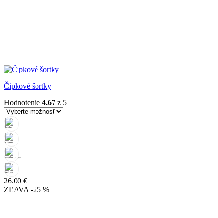
Čipkové šortky
Hodnotenie
4.67
z 5
26.00
€
ZĽAVA -25 %