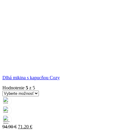
Dlhá mikina s kapucňou Cozy
Hodnotenie
5
z 5
Pôvodná
Aktuálna
94.90
€
71.20
€
cena
cena