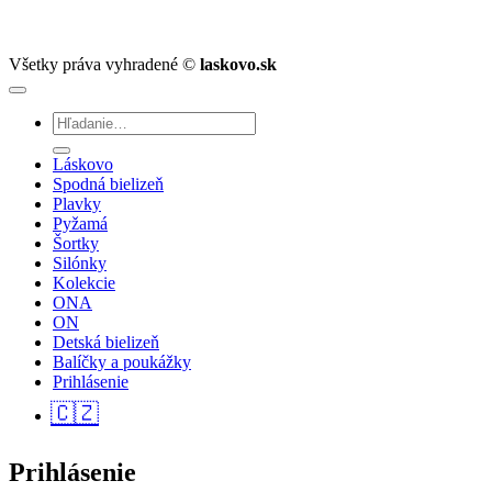
Všetky práva vyhradené ©
laskovo.sk
Hľadať:
Láskovo
Spodná bielizeň
Plavky
Pyžamá
Šortky
Silónky
Kolekcie
ONA
ON
Detská bielizeň
Balíčky a poukážky
Prihlásenie
🇨🇿
Prihlásenie