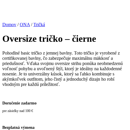
Domov
/
ONA
/
Tričká
Oversize tričko – čierne
Pohodlné basic tričko z jemnej bavlny. Toto tričko je vyrobené z
certifikovanej bavlny, čo zabezpečuje maximálnu mäkkosť a
priedušnosť. Vďaka svojmu oversize strihu ponúka neobmedzenú
voľnosť pohybu a uvoľnený štýl, ktorý je ideálny na každodenné
nosenie. Je to univerzálny kúsok, ktorý sa ľahko kombinuje s
akýmkoľvek outfitom, jeho čistý a jednoduchý dizajn ho robí
vhodným pre každú príležitosť.
Doručenie zadarmo
pre zásielky nad 100 €
Bezplatná výmena