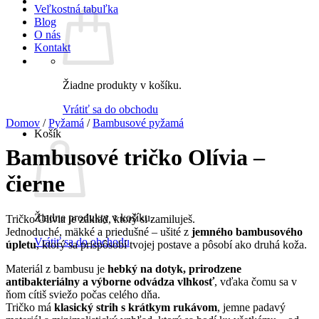
Veľkostná tabuľka
Blog
O nás
Kontakt
Žiadne produkty v košíku.
Vrátiť sa do obchodu
Domov
/
Pyžamá
/
Bambusové pyžamá
Košík
Bambusové tričko Olívia –
čierne
Žiadne produkty v košíku.
Tričko Olivia je základ, ktorý si zamiluješ.
Jednoduché, mäkké a priedušné – ušité z
jemného bambusového
Vrátiť sa do obchodu
úpletu
, ktorý sa prispôsobí tvojej postave a pôsobí ako druhá koža.
Materiál z bambusu je
hebký na dotyk, prirodzene
antibakteriálny a výborne odvádza vlhkosť
, vďaka čomu sa v
ňom cítiš sviežo počas celého dňa.
Tričko má
klasický strih s krátkym rukávom
, jemne padavý