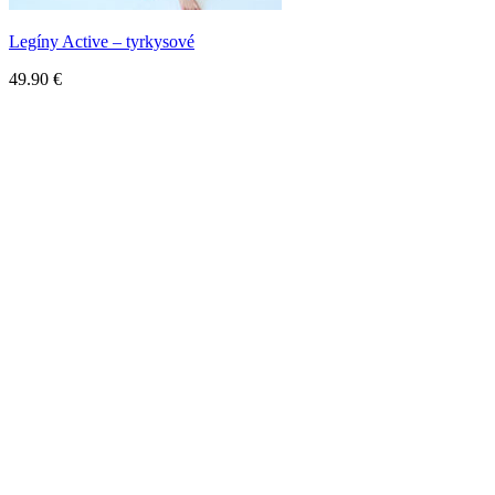
Legíny Active – tyrkysové
49.90
€