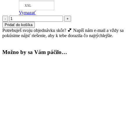
XXL
Vymazať
množstvo
Bambusové
Pridať do košíka
tričko
Potrebuješ svoju objednávku skôr? 💕 Napíš nám e-mail a vždy sa
Olívia
pokúsime nájsť riešenie, aby k tebe dorazila čo najrýchlejšie.
-
čierne
Možno by sa Vám páčilo…