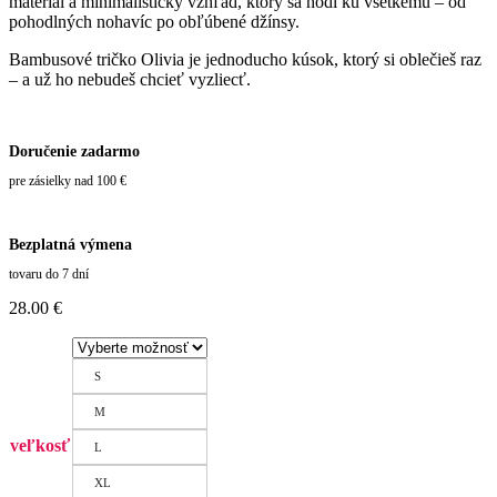
materiál a minimalistický vzhľad, ktorý sa hodí ku všetkému – od
pohodlných nohavíc po obľúbené džínsy.
Bambusové tričko Olivia je jednoducho kúsok, ktorý si oblečieš raz
– a už ho nebudeš chcieť vyzliecť.
Doručenie zadarmo
pre zásielky nad 100 €
Bezplatná výmena
tovaru do 7 dní
28.00
€
S
M
veľkosť
L
XL