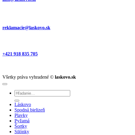
reklamacie@laskovo.sk
+421 918 835 705
Všetky práva vyhradené ©
laskovo.sk
Hľadať:
Láskovo
Spodná bielizeň
Plavky
Pyžamá
Šortky
Silónky