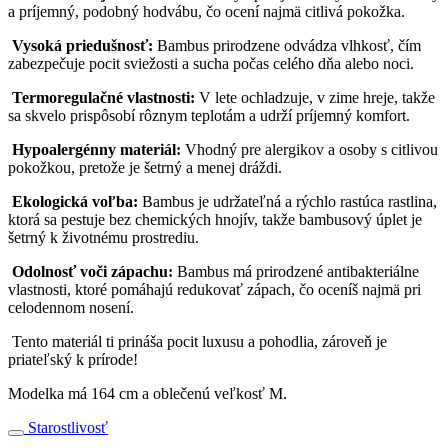
a príjemný, podobný hodvábu, čo ocení najmä citlivá pokožka.
Vysoká priedušnosť:
Bambus prirodzene odvádza vlhkosť, čím
zabezpečuje pocit sviežosti a sucha počas celého dňa alebo noci.
Termoregulačné vlastnosti:
V lete ochladzuje, v zime hreje, takže
sa skvelo prispôsobí rôznym teplotám a udrží príjemný komfort.
Hypoalergénny materiál:
Vhodný pre alergikov a osoby s citlivou
pokožkou, pretože je šetrný a menej dráždi.
Ekologická voľba:
Bambus je udržateľná a rýchlo rastúca rastlina,
ktorá sa pestuje bez chemických hnojív, takže bambusový úplet je
šetrný k životnému prostrediu.
Odolnosť voči zápachu:
Bambus má prirodzené antibakteriálne
vlastnosti, ktoré pomáhajú redukovať zápach, čo oceníš najmä pri
celodennom nosení.
Tento materiál ti prináša pocit luxusu a pohodlia, zároveň je
priateľský k prírode!
Modelka má 164 cm a oblečenú veľkosť M.
Starostlivosť