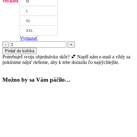
veľkosť
M
L
XL
XXL
Vymazať
množstvo
Biker
Pridať do košíka
šortky
Potrebuješ svoju objednávku skôr? 💕 Napíš nám e-mail a vždy sa
Active
pokúsime nájsť riešenie, aby k tebe dorazila čo najrýchlejšie.
-
tyrkysové
Možno by sa Vám páčilo…