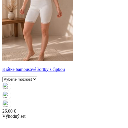
Krátke bambusové šortky s čipkou
26.00
€
Výhodný set