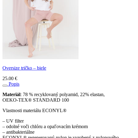
Oversize tričko – biele
25.00
€
Popis
Materiál
: 78 % recyklovaný polyamid, 22% elastan,
OEKO-TEX® STANDARD 100
Vlastnosti materiálu ECONYL®
– UV filter
– odolné voči chlóru a opaľovacím krémom
– antibakteriálne
ECONYL® regenerovaný nylon je vyrobený z nylonového