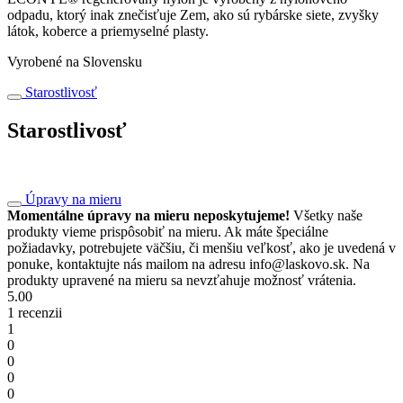
odpadu, ktorý inak znečisťuje Zem, ako sú rybárske siete, zvyšky
látok, koberce a priemyselné plasty.
Vyrobené na Slovensku
Starostlivosť
Starostlivosť
Úpravy na mieru
Momentálne úpravy na mieru neposkytujeme!
Všetky naše
produkty vieme prispôsobiť na mieru. Ak máte špeciálne
požiadavky, potrebujete väčšiu, či menšiu veľkosť, ako je uvedená v
ponuke, kontaktujte nás mailom na adresu info@laskovo.sk. Na
produkty upravené na mieru sa nevzťahuje možnosť vrátenia.
5.00
1 recenzii
1
0
0
0
0