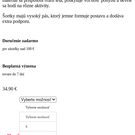
materiál sa prispôsobí tvaru tela, poskytuje voľnosť pohybu a skvele
sa hodí na rôzne aktivity.
Šortky majú vysoký pás, ktorý jemne formuje postavu a dodáva
extra podporu.
Doručenie zadarmo
pre zásielky nad 100 €
Bezplatná výmena
tovaru do 7 dní
34.90
€
Vyberte možnosť
Vyberte možnosť
S