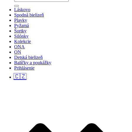
Láskovo
Spodná bielizeň
Plavky
Pyžamá
Šortky
Silónky
Kolekcie
ONA
ON
Detská bielizeň
Balíčky a poukážky
Prihlásenie
🇨🇿