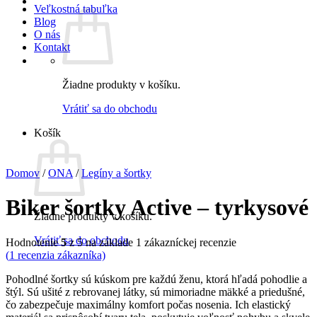
Veľkostná tabuľka
Blog
O nás
Kontakt
Žiadne produkty v košíku.
Vrátiť sa do obchodu
Košík
Domov
/
ONA
/
Legíny a šortky
Biker šortky Active – tyrkysové
Žiadne produkty v košíku.
Vrátiť sa do obchodu
Hodnotenie
5
z 5 na základe
1
zákazníckej recenzie
(
1
recenzia zákazníka)
Pohodlné šortky sú kúskom pre každú ženu, ktorá hľadá pohodlie a
štýl. Sú ušité z rebrovanej látky, sú mimoriadne mäkké a priedušné,
čo zabezpečuje maximálny komfort počas nosenia. Ich elastický