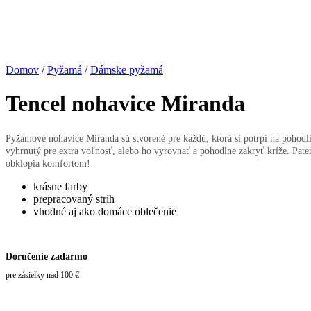
Domov
/
Pyžamá
/
Dámske pyžamá
Tencel nohavice Miranda
Pyžamové nohavice Miranda sú stvorené pre každú, ktorá si potrpí na pohodli
vyhrnutý pre extra voľnosť, alebo ho vyrovnať a pohodlne zakryť kríže. Paten
obklopia komfortom!
krásne farby
prepracovaný strih
vhodné aj ako domáce oblečenie
Doručenie zadarmo
pre zásielky nad 100 €