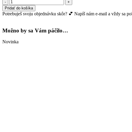
množstvo
Tencel
Pridať do košíka
nohavice
Potrebuješ svoju objednávku skôr? 💕 Napíš nám e-mail a vždy sa pokú
Miranda
Možno by sa Vám páčilo…
Novinka