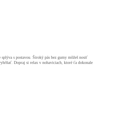
ne splýva s postavou. Široký pás bez gumy môžeš nosiť
yhŕňať. Dopraj si relax v nohaviciach, ktoré ťa dokonale