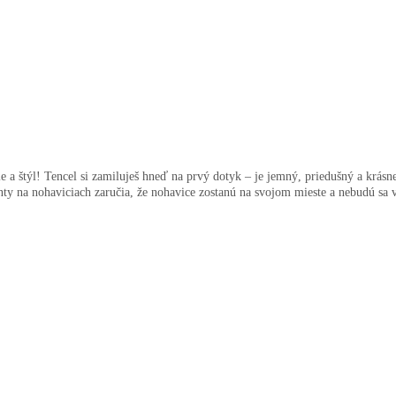
e a štýl! Tencel si zamiluješ hneď na prvý dotyk – je jemný, priedušný a krás
ty na nohaviciach zaručia, že nohavice zostanú na svojom mieste a nebudú sa v