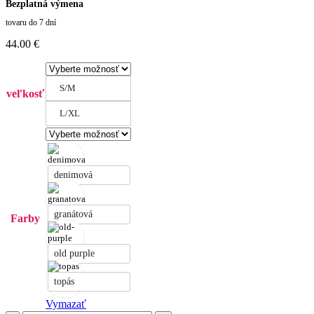
Bezplatná výmena
tovaru do 7 dní
44.00
€
S/M
veľkosť
L/XL
denimová
granátová
Farby
old purple
topás
Vymazať