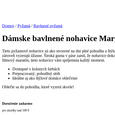
Domov
/
Pyžamá
/
Bavlnené pyžamá
Dámske bavlnené nohavice Mar
Tieto pyžamové nohavice sú ako stvorené na dni plné pohodlia a št
zároveň vyzerajú úžasne. Široká guma v páse zaistí, že nohavice dokon
filmový maratón, tieto nohavice vám spríjemnia každý moment.
Dostupné v krásnych farbách
Prepracovaný, pohodlný strih
Ideálne aj ako štýlové domáce oblečenie
Oblečte sa do pohodlia, ktoré vyzerá skvele!
Doručenie zadarmo
pre zásielky nad 100 €