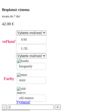
Bezplatná výmena
tovaru do 7 dní
42.00
€
S/M
veľkosť
L/XL
burgundy
Farby
mint
old mauve
Vymazať
množstvo
Dámske