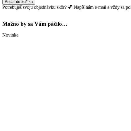
Pridať do košíka
bavlnené
Potrebuješ svoju objednávku skôr? 💕 Napíš nám e-mail a vždy sa pokú
nohavice
Margaret
Možno by sa Vám páčilo…
Novinka