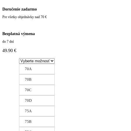
Doručenie zadarmo
Pre všetky objednávky nad 70 €
Bezplatná výmena
do 7 dní
49.90
€
70A
70B
70C
70D
75A
75B