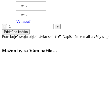
95B
95C
Vymazať
množstvo
Vystužená
Pridať do košíka
podprsenka
Potrebuješ svoju objednávku skôr? 💕 Napíš nám e-mail a vždy sa pokú
Grace
Možno by sa Vám páčilo…