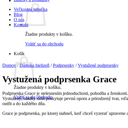
Veľkostná tabuľka
Blog
O nás
Kontakt
Žiadne produkty v košíku.
Vrátiť sa do obchodu
Košík
Domov
/
Dámska bielizeň
/
Podprsenky
/
Vystužené podprsenky
Vystužená podprsenka Grace
Žiadne produkty v košíku.
Podprsenka Grace je stelesnením jednoduchosti, pohodlia a ženskosti.
Vrátiť sa do obchodu
Vystužený, hladký strih poskytuje pevnú oporu a prirodzený tvar, vďa
outfit a do každého dňa.
Grace je podprsenka, po ktorej siahneš, keď chceš vyzerať upravene