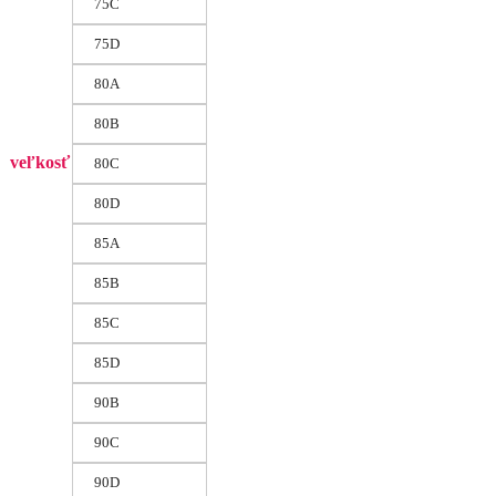
75C
75D
80A
80B
veľkosť
80C
80D
85A
85B
85C
85D
90B
90C
90D