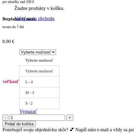
pre zásielky nad 100 €
Žiadne produkty v košíku.
Vrátiť sa do obchodu
Bezplatná výmena
tovaru do 7 dní
8.90
€
Vyberte možnosť
Vyberte možnosť
veľkosť
L - 4
M - 3
S - 2
Vymazať
množstvo
Veľmi
Pridať do košíka
transparentné
Potrebuješ svoju objednávku skôr? 💕 Napíš nám e-mail a vždy sa pokú
pančuchy