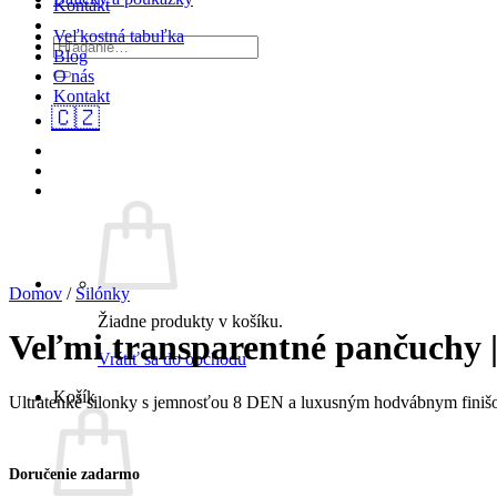
Kontakt
Veľkostná tabuľka
Hľadať:
Blog
O nás
Kontakt
🇨🇿
Domov
/
Silónky
Žiadne produkty v košíku.
Veľmi transparentné pančuchy 
Vrátiť sa do obchodu
Košík
Ultratenké silonky s jemnosťou 8 DEN a luxusným hodvábnym finiš
Doručenie zadarmo