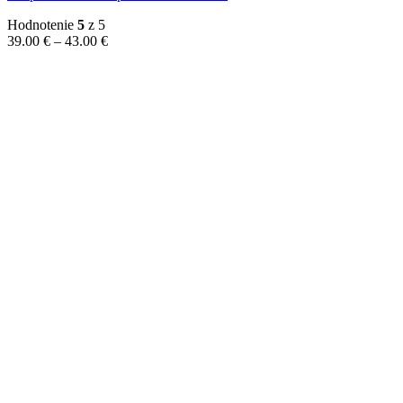
Hodnotenie
5
z 5
Price
39.00
€
–
43.00
€
range:
39.00 €
through
43.00 €