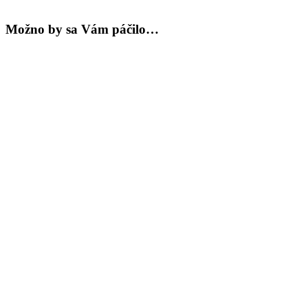
|
nadotec
Možno by sa Vám páčilo…
JEMNOSTI
|
8
DEN
čierna