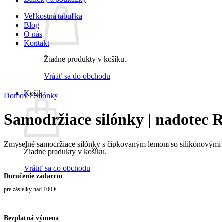
Veľkostná tabuľka
Blog
O nás
Kontakt
Žiadne produkty v košíku.
Vrátiť sa do obchodu
Košík
Domov
/
Silónky
Samodržiace silónky | nadotec
Zmyselné samodržiace silónky s čipkovaným lemom so silikónovými p
Žiadne produkty v košíku.
Vrátiť sa do obchodu
Doručenie zadarmo
pre zásielky nad 100 €
Bezplatná výmena