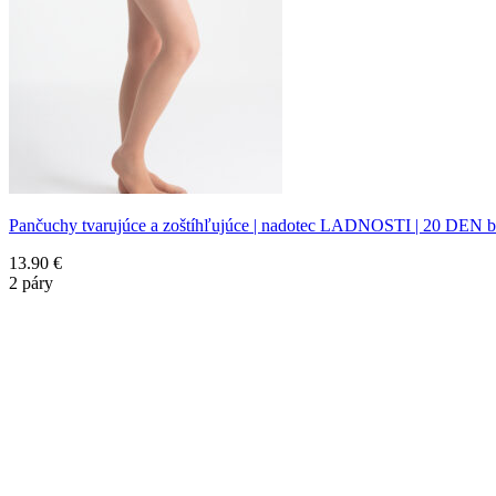
Pančuchy tvarujúce a zoštíhľujúce | nadotec LADNOSTI | 20 DEN 
13.90
€
2 páry