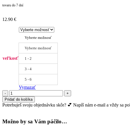
tovaru do 7 dní
12.90
€
Vyberte možnosť
Vyberte možnosť
veľkosť
1 - 2
3 - 4
5 - 6
Vymazať
množstvo
Samodržiace
Pridať do košíka
silónky
Potrebuješ svoju objednávku skôr? 💕 Napíš nám e-mail a vždy sa pokú
|
nadotec
RADOSTI
Možno by sa Vám páčilo…
|
20