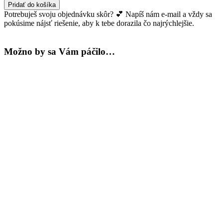
Plavková
Pridať do košíka
podprsenka
Potrebuješ svoju objednávku skôr? 💕 Napíš nám e-mail a vždy sa
Hawaii
pokúsime nájsť riešenie, aby k tebe dorazila čo najrýchlejšie.
Možno by sa Vám páčilo…