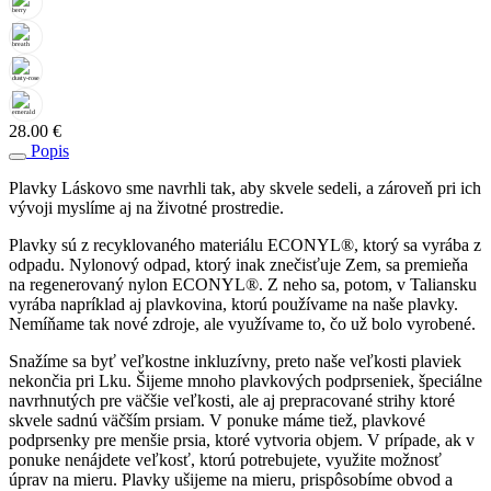
28.00
€
Popis
Plavky Láskovo sme navrhli tak, aby skvele sedeli, a zároveň pri ich
vývoji myslíme aj na životné prostredie.
Plavky sú z recyklovaného materiálu ECONYL®, ktorý sa vyrába z
odpadu. Nylonový odpad, ktorý inak znečisťuje Zem, sa premieňa
na regenerovaný nylon ECONYL®. Z neho sa, potom, v Taliansku
vyrába napríklad aj plavkovina, ktorú používame na naše plavky.
Nemíňame tak nové zdroje, ale využívame to, čo už bolo vyrobené.
Snažíme sa byť veľkostne inkluzívny, preto naše veľkosti plaviek
nekončia pri Lku. Šijeme mnoho plavkových podprseniek, špeciálne
navrhnutých pre väčšie veľkosti, ale aj prepracované strihy ktoré
skvele sadnú väčším prsiam. V ponuke máme tiež, plavkové
podprsenky pre menšie prsia, ktoré vytvoria objem. V prípade, ak v
ponuke nenájdete veľkosť, ktorú potrebujete, využite možnosť
úprav na mieru. Plavky ušijeme na mieru, prispôsobíme obvod a