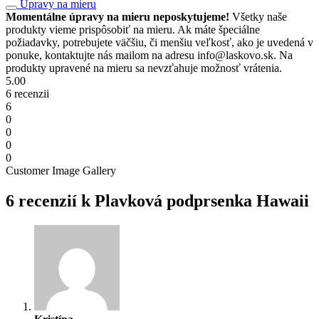
Úpravy na mieru
Momentálne úpravy na mieru neposkytujeme!
Všetky naše
produkty vieme prispôsobiť na mieru. Ak máte špeciálne
požiadavky, potrebujete väčšiu, či menšiu veľkosť, ako je uvedená v
ponuke, kontaktujte nás mailom na adresu info@laskovo.sk. Na
produkty upravené na mieru sa nevzťahuje možnosť vrátenia.
5.00
6 recenzii
6
0
0
0
0
Customer Image Gallery
6 recenzií k
Plavková podprsenka Hawaii