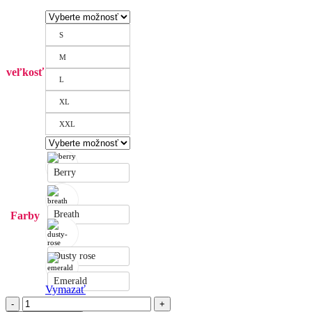
S
M
veľkosť
L
XL
XXL
Berry
Breath
Farby
Dusty rose
Emerald
Vymazať
množstvo