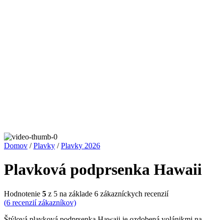
Domov
/
Plavky
/
Plavky 2026
Plavková podprsenka Hawaii
Hodnotenie
5
z 5 na základe
6
zákazníckych recenzií
(
6
recenzií zákazníkov)
Štýlová plavková podprsenka Hawaii je ozdobená volánikmi na