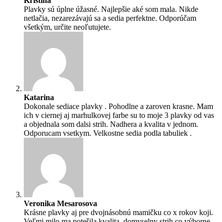
Kristína
Plavky sú úplne úžasné. Najlepšie aké som mala. Nikde
netlačia, nezarezávajú sa a sedia perfektne. Odporúčam
všetkým, určite neoľutujete.
Katarina
Dokonale sediace plavky . Pohodlne a zaroven krasne. Mam
ich v ciernej aj marhulkovej farbe su to moje 3 plavky od vas
a objednala som dalsi strih. Nadhera a kvalita v jednom.
Odporucam vsetkym. Velkostne sedia podla tabuliek .
Veronika Mesarosova
Krásne plavky aj pre dvojnásobnú mamičku co x rokov koji.
Veľmi milo ma potešila kvalita, domyselny strih co výborne