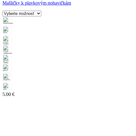
Mašličky k plavkovým nohavičkám
5.00
€