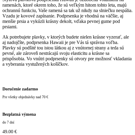
ramenách, ktoré okrem toho, že
sú veľkým hitom tohto leta, majú
ochrannú funkciu, Vaše ramená sa tak už nikdy na slniečku nespália.
Vzadu je kovové zapínanie. Podprsenka je vhodná na väčšie, aj
menšie prsia a vykúzli krásny dekolt, vďaka pevnej gume pod
prsiami.
Ak potrebujete plavky, v ktorých budete nielen krásne vyzerať, ale
aj nadojčíte, podprsenka Hawaii je pre Vás tá správna voľba.
Plavky sú podšité tou istou látkou aj z vnútornej strany a teda sú
pevné, ale zároveň nestrácajú svoju elasticitu a krásne sa
prispôsobia. Vo vnútri podprsenky sú otvory pre možnosť vkladania
a vyberania vystužených košíčkov.
Doručenie zadarmo
Pre všetky objednávky nad 70 €
Bezplatná výmena
do 7 dní
49.00
€