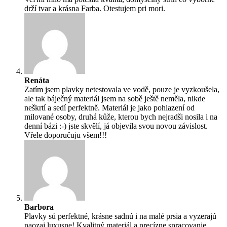
drží tvar a krásna Farba. Otestujem pri mori.
Renáta
Zatím jsem plavky netestovala ve vodě, pouze je vyzkoušela,
ale tak báječný materiál jsem na sobě ještě neměla, nikde
neškrtí a sedí perfektně. Materiál je jako pohlazení od
milované osoby, druhá kůže, kterou bych nejradši nosila i na
denní bázi :-) jste skvělí, já objevila svou novou závislost.
Vřele doporučuju všem!!!
Barbora
Plavky sú perfektné, krásne sadnú i na malé prsia a vyzerajú
naozaj luxusne! Kvalitný materiál a precízne spracovanie,