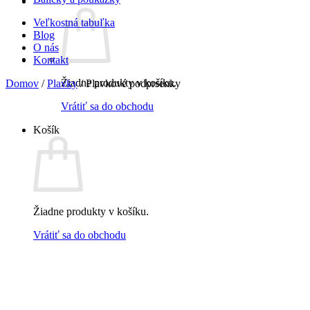
Veľkostná tabuľka
Blog
O nás
Kontakt
Žiadne produkty v košíku.
Domov
/
Plavky
/
Plavkové podprsenky
Vrátiť sa do obchodu
Košík
Žiadne produkty v košíku.
Vrátiť sa do obchodu