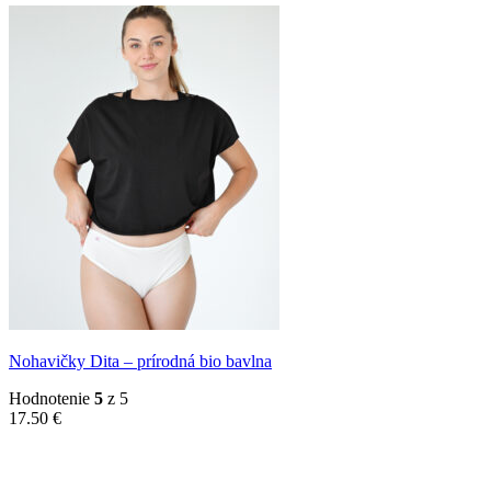
Nohavičky Dita – prírodná bio bavlna
Hodnotenie
5
z 5
17.50
€