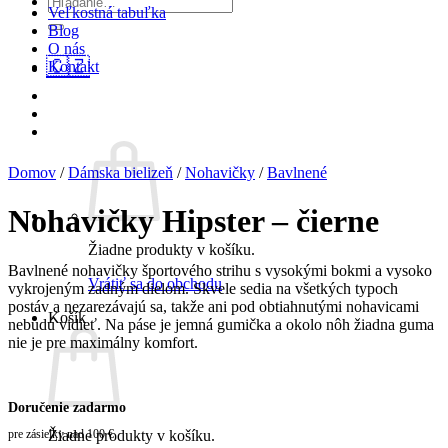
Veľkostná tabuľka
Blog
O nás
🇨🇿
Kontakt
Domov
/
Dámska bielizeň
/
Nohavičky
/
Bavlnené
Nohavičky Hipster – čierne
Žiadne produkty v košíku.
Bavlnené nohavičky športového strihu s vysokými bokmi a vysoko
Vrátiť sa do obchodu
vykrojeným zadným dielom. Skvele sedia na všetkých typoch
postáv a nezarezávajú sa, takže ani pod obtiahnutými nohavicami
Košík
nebudú vidieť. Na páse je jemná gumička a okolo nôh žiadna guma
nie je pre maximálny komfort.
Doručenie zadarmo
pre zásielky nad 100 €
Žiadne produkty v košíku.