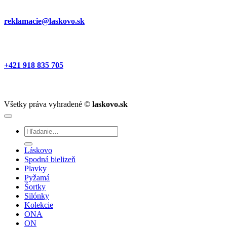
reklamacie@laskovo.sk
+421 918 835 705
Všetky práva vyhradené ©
laskovo.sk
Hľadať:
Láskovo
Spodná bielizeň
Plavky
Pyžamá
Šortky
Silónky
Kolekcie
ONA
ON