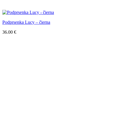
Podprsenka Lucy – čierna
36.00
€