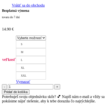
Vrátiť sa do obchodu
Bezplatná výmena
tovaru do 7 dní
14.90
€
S
M
veľkosť
L
XL
XXL
Vymazať
množstvo
Nohavičky
Pridať do košíka
Hipster
Potrebuješ svoju objednávku skôr? 💕 Napíš nám e-mail a vždy sa
-
pokúsime nájsť riešenie, aby k tebe dorazila čo najrýchlejšie.
čierne