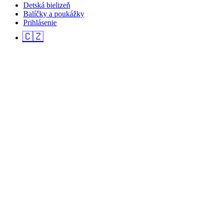
Detská bielizeň
Balíčky a poukážky
Prihlásenie
🇨🇿