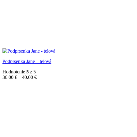
Podprsenka Jane – telová
Hodnotenie
5
z 5
Price
36.00
€
–
40.00
€
range:
36.00 €
through
40.00 €