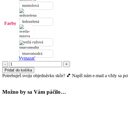
mentolová
šedozelená
Farby
svetlá ružová
tmavomodrá
Vymazať
množstvo
Nočná
Pridať do košíka
košeľa
Potrebuješ svoju objednávku skôr? 💕 Napíš nám e-mail a vždy sa pokú
Olena
-
bambus
Možno by sa Vám páčilo…