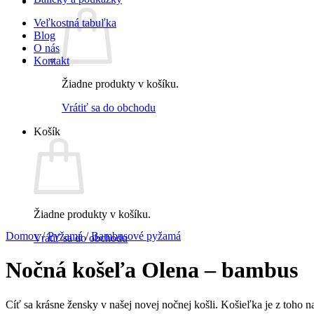
Veľkostná tabuľka
Blog
O nás
Kontakt
Žiadne produkty v košíku.
Vrátiť sa do obchodu
Košík
Žiadne produkty v košíku.
Domov
/
Pyžamá
/
Bambusové pyžamá
Vrátiť sa do obchodu
Nočná košeľa Olena – bambus
Cíť sa krásne žensky v našej novej nočnej košli. Košieľka je z toho 