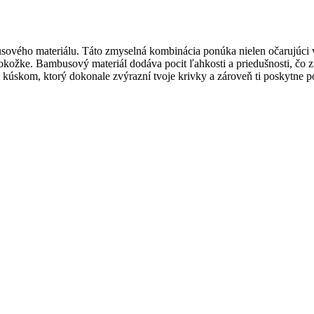
vého materiálu. Táto zmyselná kombinácia ponúka nielen očarujúci vz
pokožke. Bambusový materiál dodáva pocit ľahkosti a priedušnosti, čo 
úskom, ktorý dokonale zvýrazní tvoje krivky a zároveň ti poskytne po