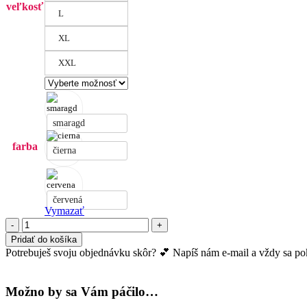
veľkosť
L
XL
XXL
smaragd
farba
čierna
červená
Vymazať
množstvo
Čipkové
Pridať do košíka
body
Potrebuješ svoju objednávku skôr? 💕 Napíš nám e-mail a vždy sa pokú
Celine
Možno by sa Vám páčilo…