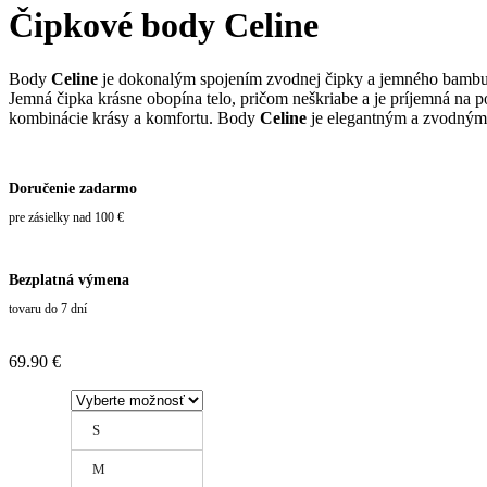
Čipkové body Celine
Body
Celine
je dokonalým spojením zvodnej čipky a jemného bambuso
Jemná čipka krásne obopína telo, pričom neškriabe a je príjemná na 
kombinácie krásy a komfortu. Body
Celine
je elegantným a zvodným k
Doručenie zadarmo
pre zásielky nad 100 €
Bezplatná výmena
tovaru do 7 dní
69.90
€
S
M