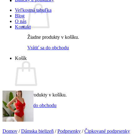
Veľkostná tabuľka
Blog
O nás
Kontakt
Žiadne produkty v košíku.
Vrátiť sa do obchodu
Košík
Žiadne produkty v košíku.
Vrátiť sa do obchodu
Domov
/
Dámska bielizeň
/
Podprsenky
/
Čipkované podprsenky