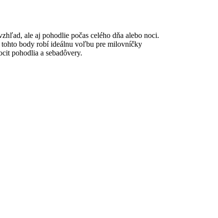
hľad, ale aj pohodlie počas celého dňa alebo noci.
z tohto body robí ideálnu voľbu pre milovníčky
cit pohodlia a sebadôvery.