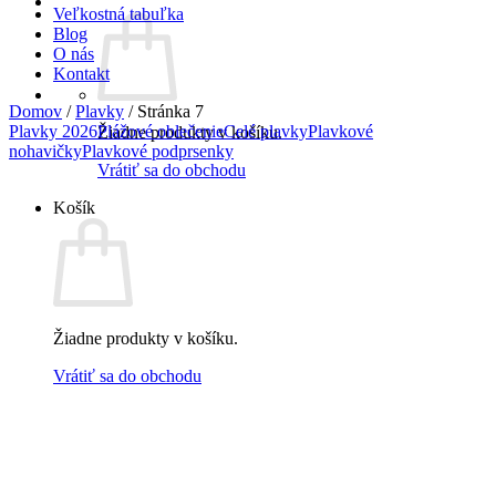
Veľkostná tabuľka
Blog
O nás
Kontakt
Domov
/
Plavky
/
Stránka 7
Plavky 2026
Plážové oblečenie
Celé plavky
Plavkové
Žiadne produkty v košíku.
nohavičky
Plavkové podprsenky
Vrátiť sa do obchodu
Košík
Žiadne produkty v košíku.
Vrátiť sa do obchodu