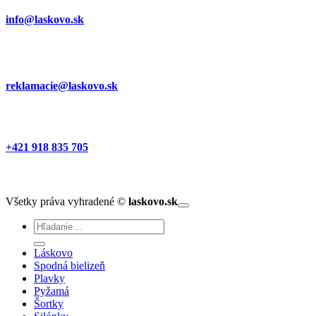
info@laskovo.sk
reklamacie@laskovo.sk
+421 918 835 705
Všetky práva vyhradené ©
laskovo.sk
Hľadať:
Láskovo
Spodná bielizeň
Plavky
Pyžamá
Šortky