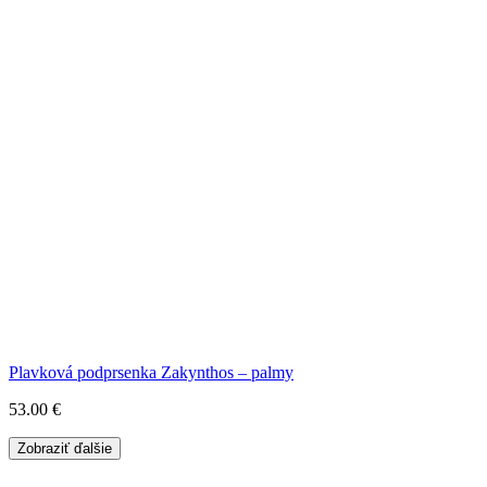
Plavková podprsenka Zakynthos – palmy
53.00
€
Zobraziť ďalšie