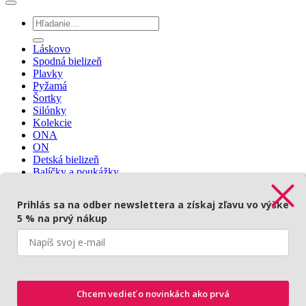
Hľadať:
Láskovo
Spodná bielizeň
Plavky
Pyžamá
Šortky
Silónky
Kolekcie
ONA
ON
Detská bielizeň
Balíčky a poukážky
Prihlásenie
🇨🇿
Prihlás sa na odber newslettera a získaj zľavu vo výške
5 % na prvý nákup
Prihlásenie
Povinné
Používateľské meno alebo e-mailová adresa
*
Chcem vedieť o novinkách ako prvá