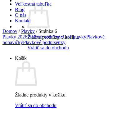
Veľkostná tabuľka
Blog
O nás
Kontakt
Domov
/
Plavky
/
Stránka 6
Plavky 2026
Plážové oblečenie
Celé plavky
Plavkové
Žiadne produkty v košíku.
nohavičky
Plavkové podprsenky
Vrátiť sa do obchodu
Košík
Žiadne produkty v košíku.
Vrátiť sa do obchodu