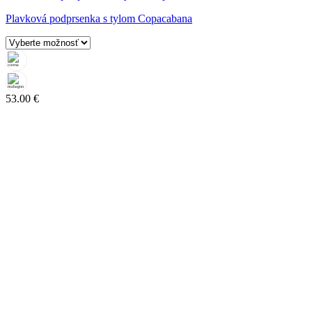
Plavková podprsenka s tylom Copacabana
53.00
€