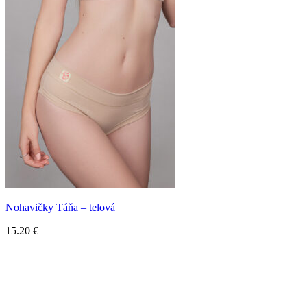
Nohavičky Táňa – telová
15.20
€