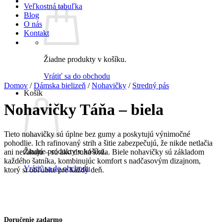
Veľkostná tabuľka
Blog
O nás
Kontakt
Žiadne produkty v košíku.
Vrátiť sa do obchodu
Domov
/
Dámska bielizeň
/
Nohavičky
/
Stredný pás
Košík
Nohavičky Táňa – biela
Tieto nohavičky sú úplne bez gumy a poskytujú výnimočné
pohodlie. Ich rafinovaný strih a šitie zabezpečujú, že nikde netlačia
Žiadne produkty v košíku.
ani neťahajú – sú ako druhá koža. Biele nohavičky sú základom
každého šatníka, kombinujúc komfort s nadčasovým dizajnom,
Vrátiť sa do obchodu
ktorý si obľúbite pre každý deň.
Doručenie zadarmo