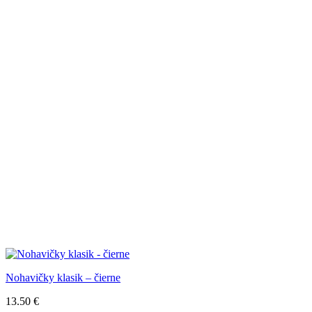
Nohavičky klasik – čierne
13.50
€