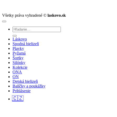
Všetky práva vyhradené ©
laskovo.sk
Hľadať:
Láskovo
Spodná bielizeň
Plavky
Pyžamá
Šortky
Silónky
Kolekcie
ONA
ON
Detská bielizeň
Balíčky a poukážky
Prihlásenie
🇨🇿