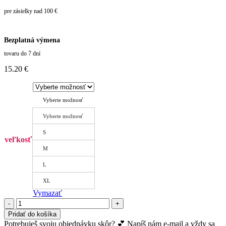
pre zásielky nad 100 €
Bezplatná výmena
tovaru do 7 dní
15.20
€
Vyberte možnosť
Vyberte možnosť
S
veľkosť
M
L
XL
Vymazať
množstvo
Nohavičky
Pridať do košíka
Táňa
Potrebuješ svoju objednávku skôr? 💕 Napíš nám e-mail a vždy sa