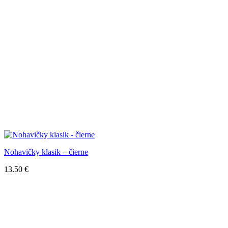
Nohavičky klasik – čierne
13.50
€