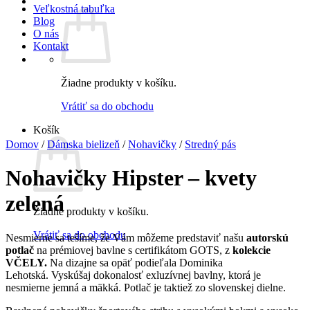
Veľkostná tabuľka
Blog
O nás
Kontakt
Žiadne produkty v košíku.
Vrátiť sa do obchodu
Košík
Domov
/
Dámska bielizeň
/
Nohavičky
/
Stredný pás
Nohavičky Hipster – kvety
zelená
Žiadne produkty v košíku.
Vrátiť sa do obchodu
Nesmierne sa tešíme, že Vám môžeme predstaviť našu
autorskú
potlač
na prémiovej bavlne s certifikátom GOTS, z
kolekcie
VČELY.
Na dizajne sa opäť podieľala Dominika
Lehotská. Vyskúšaj dokonalosť exluzívnej bavlny, ktorá je
nesmierne jemná a mäkká. Potlač je taktiež zo slovenskej dielne.