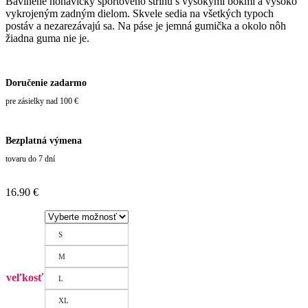
Bavlnené nohavičky športového strihu s vysokými bokmi a vysoko
vykrojeným zadným dielom. Skvele sedia na všetkých typoch
postáv a nezarezávajú sa. Na páse je jemná gumička a okolo nôh
žiadna guma nie je.
Doručenie zadarmo
pre zásielky nad 100 €
Bezplatná výmena
tovaru do 7 dní
16.90
€
S
M
veľkosť
L
XL