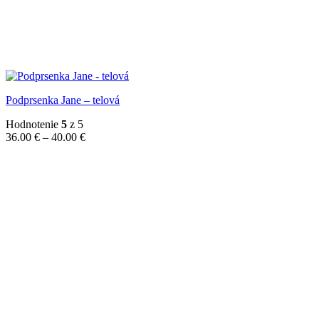
Podprsenka Jane – telová
Hodnotenie
5
z 5
Price
36.00
€
–
40.00
€
range:
36.00 €
through
40.00 €