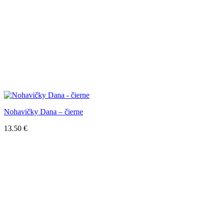
Nohavičky Dana – čierne
13.50
€