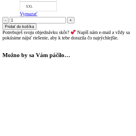
XXL
Vymazať
množstvo
Nohavičky
Pridať do košíka
Hipster
Potrebuješ svoju objednávku skôr?
Napíš nám e-mail a vždy sa
-
pokúsime nájsť riešenie, aby k tebe dorazila čo najrýchlejšie.
kvety
zelená
Možno by sa Vám páčilo…