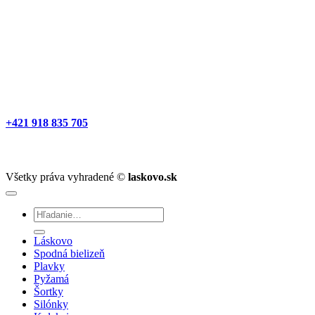
+421 918 835 705
Všetky práva vyhradené ©
laskovo.sk
Hľadať:
Láskovo
Spodná bielizeň
Plavky
Pyžamá
Šortky
Silónky