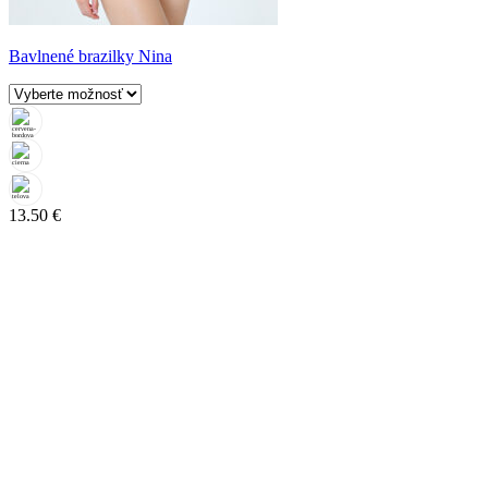
Bavlnené brazilky Nina
13.50
€