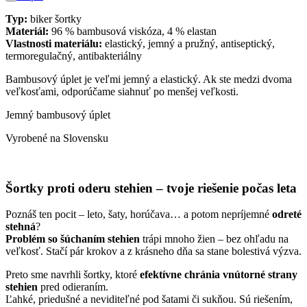
Typ:
biker šortky
Materiál:
96 % bambusová viskóza, 4 % elastan
Vlastnosti materiálu:
elastický, jemný a pružný, antiseptický,
termoregulačný, antibakteriálny
Bambusový úplet je veľmi jemný a elastický. Ak ste medzi dvoma
veľkosťami, odporúčame siahnuť po menšej veľkosti.
Jemný bambusový úplet
Vyrobené na Slovensku
Šortky proti oderu stehien – tvoje riešenie počas leta
Poznáš ten pocit – leto, šaty, horúčava… a potom nepríjemné
odreté
stehná
?
Problém so šúchaním stehien
trápi mnoho žien – bez ohľadu na
veľkosť. Stačí pár krokov a z krásneho dňa sa stane bolestivá výzva.
Preto sme navrhli šortky, ktoré
efektívne chránia vnútorné strany
stehien
pred odieraním.
Ľahké, priedušné a neviditeľné pod šatami či sukňou. Sú riešením,