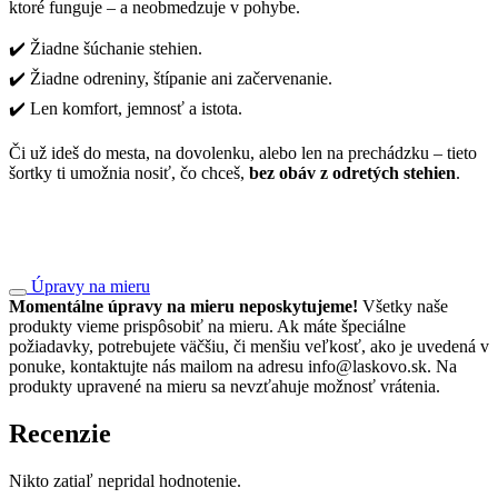
ktoré funguje – a neobmedzuje v pohybe.
✔️ Žiadne šúchanie stehien.
✔️ Žiadne odreniny, štípanie ani začervenanie.
✔️ Len komfort, jemnosť a istota.
Či už ideš do mesta, na dovolenku, alebo len na prechádzku – tieto
šortky ti umožnia nosiť, čo chceš,
bez obáv z odretých stehien
.
Úpravy na mieru
Momentálne úpravy na mieru neposkytujeme!
Všetky naše
produkty vieme prispôsobiť na mieru. Ak máte špeciálne
požiadavky, potrebujete väčšiu, či menšiu veľkosť, ako je uvedená v
ponuke, kontaktujte nás mailom na adresu info@laskovo.sk. Na
produkty upravené na mieru sa nevzťahuje možnosť vrátenia.
Recenzie
Nikto zatiaľ nepridal hodnotenie.