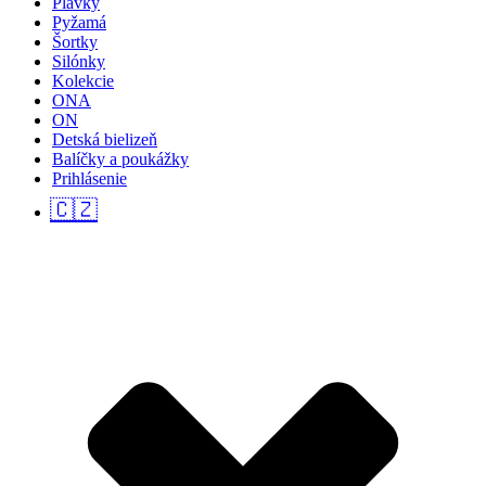
Plavky
Pyžamá
Šortky
Silónky
Kolekcie
ONA
ON
Detská bielizeň
Balíčky a poukážky
Prihlásenie
🇨🇿