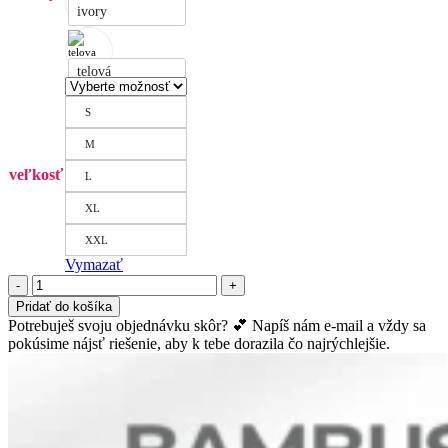
ivory
telová
S
M
veľkosť
L
XL
XXL
Vymazať
množstvo
Krátke
Pridať do košíka
bambusové
Potrebuješ svoju objednávku skôr? 💕 Napíš nám e-mail a vždy sa
šortky
pokúsime nájsť riešenie, aby k tebe dorazila čo najrýchlejšie.
s
čipkou