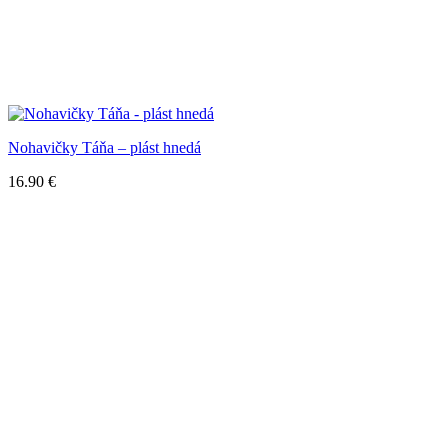
Nohavičky Táňa – plást hnedá
16.90
€