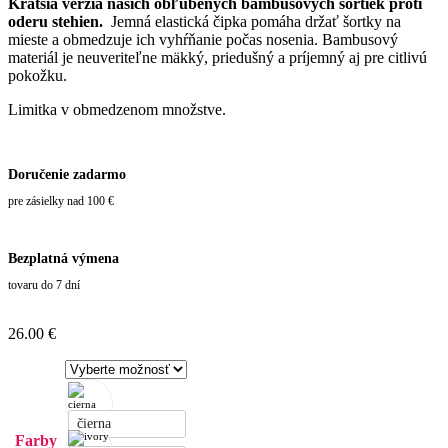
Kratšia verzia našich obľúbených bambusových šortiek proti
oderu stehien.
Jemná elastická čipka pomáha držať šortky na
mieste a obmedzuje ich vyhŕňanie počas nosenia. Bambusový
materiál je neuveriteľne mäkký, priedušný a príjemný aj pre citlivú
pokožku.
Limitka v obmedzenom množstve.
Doručenie zadarmo
pre zásielky nad 100 €
Bezplatná výmena
tovaru do 7 dní
26.00
€
čierna
Farby