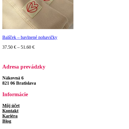
Balíček – bavlnené nohavičky
Price
37.50
€
–
51.60
€
range:
37.50 €
through
Adresa prevádzky
51.60 €
Nákovná 6
821 06 Bratislava
Informácie
Môj účet
Kontakt
Kariéra
Blog