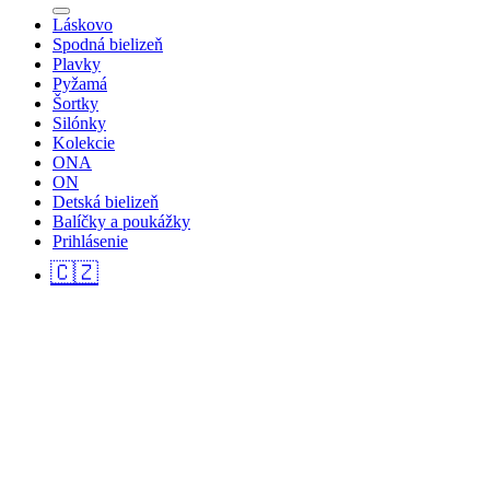
Láskovo
Spodná bielizeň
Plavky
Pyžamá
Šortky
Silónky
Kolekcie
ONA
ON
Detská bielizeň
Balíčky a poukážky
Prihlásenie
🇨🇿