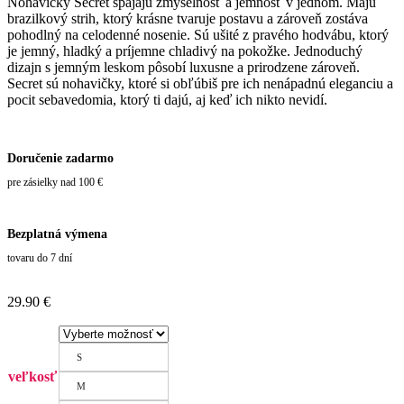
Nohavičky Secret spájajú zmyselnosť a jemnosť v jednom. Majú
brazilkový strih, ktorý krásne tvaruje postavu a zároveň zostáva
pohodlný na celodenné nosenie. Sú ušité z pravého hodvábu, ktorý
je jemný, hladký a príjemne chladivý na pokožke. Jednoduchý
dizajn s jemným leskom pôsobí luxusne a prirodzene zároveň.
Secret sú nohavičky, ktoré si obľúbiš pre ich nenápadnú eleganciu a
pocit sebavedomia, ktorý ti dajú, aj keď ich nikto nevidí.
Doručenie zadarmo
pre zásielky nad 100 €
Bezplatná výmena
tovaru do 7 dní
29.90
€
S
veľkosť
M