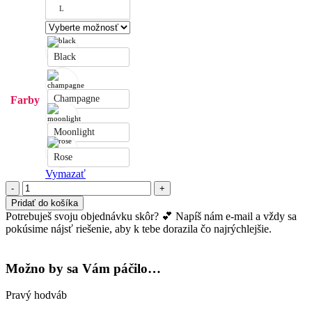
L
Black
Champagne
Farby
Moonlight
Rose
Vymazať
množstvo
Hodvábne
Pridať do košíka
nohavičky
Potrebuješ svoju objednávku skôr? 💕 Napíš nám e-mail a vždy sa
Secret
pokúsime nájsť riešenie, aby k tebe dorazila čo najrýchlejšie.
Možno by sa Vám páčilo…
Pravý hodváb