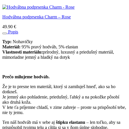
Hodvábna podprsenka Charm – Rose
49.90
€
Popis
Typ:
Nohavičky
Materiál:
95% pravý hodváb, 5% elastan
Vlastnosti materiálu:
prírodný, luxusný a priedušný materiál,
mimoriadne jemný a hladký na dotyk
Prečo milujeme hodváb.
Že je to presne ten materiál, ktorý si zamiluješ hneď, ako sa ho
dotkneš.
Je jemný ako pohladenie, priedušný, ľahký a na pokožke pôsobí
ako druhá koža.
V lete ťa príjemne chladí, v zime zahreje – proste sa prispôsobí tebe,
nie ty jemu.
Ten náš hodváb má v sebe aj
štipku elastanu
– len toľko, aby sa
prispôsobil tvojmu telu a cítila si sa v ňom úplne slobodne.