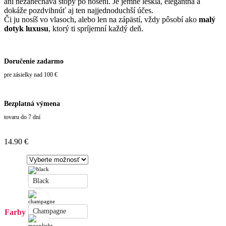
ani nezanecháva stopy po nosení. Je jemne lesklá, elegantná a
dokáže pozdvihnúť aj ten najjednoduchší účes.
Či ju nosíš vo vlasoch, alebo len na zápästí, vždy pôsobí ako
malý
dotyk luxusu
, ktorý ti spríjemní každý deň.
Doručenie zadarmo
pre zásielky nad 100 €
Bezplatná výmena
tovaru do 7 dní
14.90
€
Black
Champagne
Farby