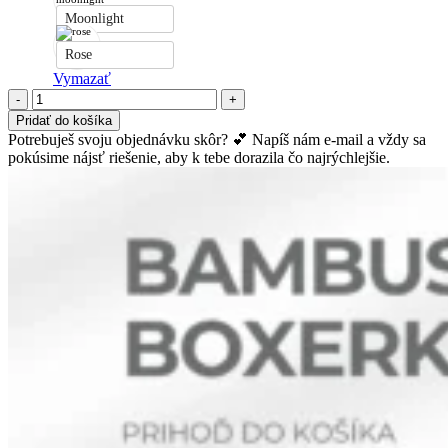
Moonlight
Rose
Vymazať
množstvo
Hodvábna
Pridať do košíka
gumička
Potrebuješ svoju objednávku skôr? 💕 Napíš nám e-mail a vždy sa
na
pokúsime nájsť riešenie, aby k tebe dorazila čo najrýchlejšie.
vlasy