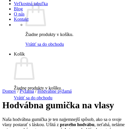
Veľkostná tabuľka
Blog
O nás
Kontakt
Žiadne produkty v košíku.
Vrátiť sa do obchodu
Košík
Žiadne produkty v košíku.
Domov
/
Pyžamá
/
Hodvábne pyžamá
Vrátiť sa do obchodu
Hodvábna gumička na vlasy
Naša hodvábna gumička je ten najjemnejší spôsob, ako sa o svoje
vlasy postarať s láskou. Ušitá z
pravého hodvábu
, neťahá, neláme