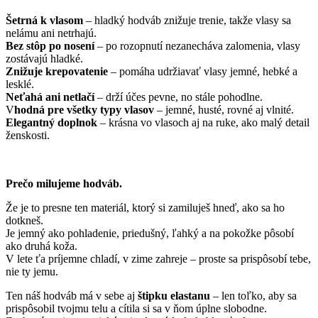
Šetrná k vlasom
– hladký hodváb znižuje trenie, takže vlasy sa
nelámu ani netrhajú.
Bez stôp po nosení
– po rozopnutí nezanecháva zalomenia, vlasy
zostávajú hladké.
Znižuje krepovatenie
– pomáha udržiavať vlasy jemné, hebké a
lesklé.
Neťahá ani netlačí
– drží účes pevne, no stále pohodlne.
V
hodná pre všetky typy vlasov
– jemné, husté, rovné aj vlnité.
Elegantný doplnok
– krásna vo vlasoch aj na ruke, ako malý detail
ženskosti.
Prečo milujeme hodváb.
Že je to presne ten materiál, ktorý si zamiluješ hneď, ako sa ho
dotkneš.
Je jemný ako pohladenie, priedušný, ľahký a na pokožke pôsobí
ako druhá koža.
V lete ťa príjemne chladí, v zime zahreje – proste sa prispôsobí tebe,
nie ty jemu.
Ten náš hodváb má v sebe aj
štipku elastanu
– len toľko, aby sa
prispôsobil tvojmu telu a cítila si sa v ňom úplne slobodne.