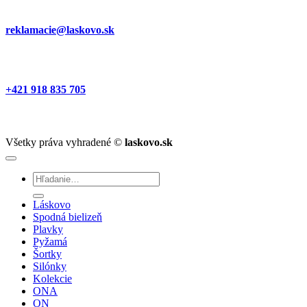
reklamacie@laskovo.sk
+421 918 835 705
Všetky práva vyhradené ©
laskovo.sk
Hľadať:
Láskovo
Spodná bielizeň
Plavky
Pyžamá
Šortky
Silónky
Kolekcie
ONA
ON