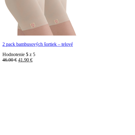
2 pack bambusových šortiek – telové
Hodnotenie
5
z 5
Pôvodná
Aktuálna
46.00
€
41.90
€
cena
cena
bola:
je:
46.00 €.
41.90 €.