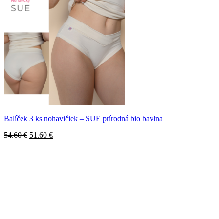
Balíček 3 ks nohavičiek – SUE prírodná bio bavlna
Pôvodná
Aktuálna
54.60
€
51.60
€
cena
cena
bola:
je:
54.60 €.
51.60 €.