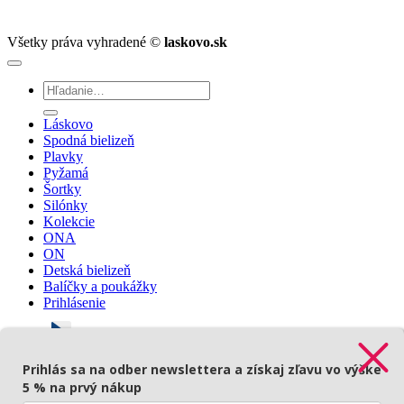
Všetky práva vyhradené ©
laskovo.sk
Hľadať:
Láskovo
Spodná bielizeň
Plavky
Pyžamá
Šortky
Silónky
Kolekcie
ONA
ON
Detská bielizeň
Balíčky a poukážky
Prihlásenie
Prihlás sa na odber newslettera a získaj zľavu vo výške
Prihlásenie
5 % na prvý nákup