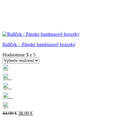
Balíček – Pánske bambusové boxerky
Hodnotenie
5
z 5
Pôvodná
Aktuálna
44.00
€
38.00
€
cena
cena
bola:
je:
44.00 €.
38.00 €.