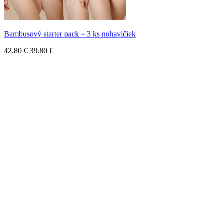
Bambusový starter pack – 3 ks nohavičiek
Pôvodná
Aktuálna
42.80
€
39.80
€
cena
cena
bola:
je:
42.80 €.
39.80 €.