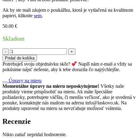
Ak by ste mali záujem o poukážku, ktorá je vytlačená na kvalitnom
papieri, kliknite
sem
.
50.00
€
Skladom
množstvo
E-
Pridať do košíka
darčekový
Potrebuješ svoju objednávku skôr?
Napíš nám e-mail a vždy sa
poukaz
pokúsime nájsť riešenie, aby k tebe dorazila čo najrýchlejšie.
50
€
Úpravy na mieru
Momentálne úpravy na mieru neposkytujeme!
Všetky naše
produkty vieme prispôsobiť na mieru. Ak máte špeciálne
požiadavky, potrebujete väčšiu, či menšiu veľkosť, ako je uvedená v
ponuke, kontaktujte nás mailom na adresu info@laskovo.sk. Na
produkty upravené na mieru sa nevzťahuje možnosť vrátenia.
Recenzie
Nikto zatiaľ nepridal hodnotenie.