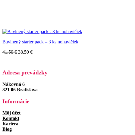
Bavlnený starter pack – 3 ks nohavičiek
Pôvodná
Aktuálna
41.50
€
38.50
€
cena
cena
bola:
je:
41.50 €.
38.50 €.
Adresa prevádzky
Nákovná 6
821 06 Bratislava
Informácie
Môj účet
Kontakt
Kariéra
Blog