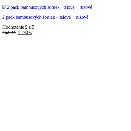
2 pack bambusových šortiek – telové + ružové
Hodnotenie
5
z 5
Pôvodná
Aktuálna
46.00
€
41.90
€
cena
cena
bola:
je:
46.00 €.
41.90 €.