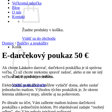
Veľkostná tabuľka
Blog
O nás
Kontakt
Žiadne produkty v košíku.
Vrátiť sa do obchodu
Domov
/
Balíčky a poukážky
Košík
E-darčekový poukaz 50 €
Ak chcete Láskovo darovať, darčeková poukážka je tá správna
voľba. Či už chcete niekomu spraviť radosť, alebo si nie ste istý
Žiadne produkty v košíku.
veľkosťou, či správnym strihom.
Vrátiť sa do obchodu
Elektronickú poukážku si môžete vytlačiť doma, alebo zaslať
jednoducho mailom. Výhodou týchto poukážok je, že okrem
šetrenia uhlíkovej stopy, ušetríte aj na poštovnom.
Po úhrade na účet, Vám zašleme mailom krásnu darčekovú
poukážku s jedinečným kódom. Pri objednávaní zadajte “osobný
odber”, aby Vám nebolo prirátané poštovné.