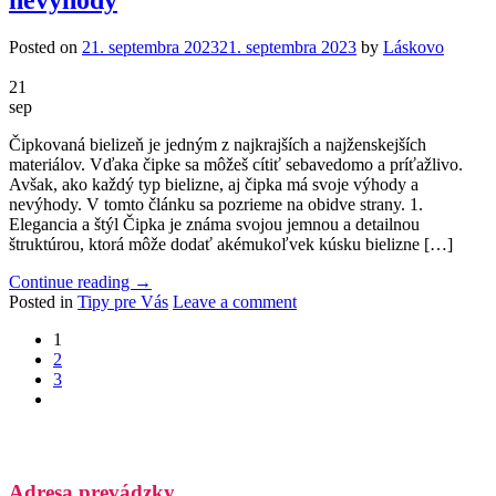
Posted on
21. septembra 2023
21. septembra 2023
by
Láskovo
21
sep
Čipkovaná bielizeň je jedným z najkrajších a najženskejších
materiálov. Vďaka čipke sa môžeš cítiť sebavedomo a príťažlivo.
Avšak, ako každý typ bielizne, aj čipka má svoje výhody a
nevýhody. V tomto článku sa pozrieme na obidve strany. 1.
Elegancia a štýl Čipka je známa svojou jemnou a detailnou
štruktúrou, ktorá môže dodať akémukoľvek kúsku bielizne […]
Continue reading
→
Posted in
Tipy pre Vás
Leave a comment
1
2
3
Adresa prevádzky