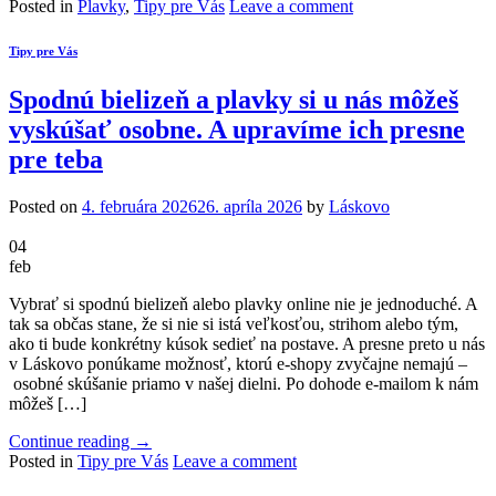
Posted in
Plavky
,
Tipy pre Vás
Leave a comment
Tipy pre Vás
Spodnú bielizeň a plavky si u nás môžeš
vyskúšať osobne. A upravíme ich presne
pre teba
Posted on
4. februára 2026
26. apríla 2026
by
Láskovo
04
feb
Vybrať si spodnú bielizeň alebo plavky online nie je jednoduché. A
tak sa občas stane, že si nie si istá veľkosťou, strihom alebo tým,
ako ti bude konkrétny kúsok sedieť na postave. A presne preto u nás
v Láskovo ponúkame možnosť, ktorú e-shopy zvyčajne nemajú –
osobné skúšanie priamo v našej dielni. Po dohode e-mailom k nám
môžeš […]
Continue reading
→
Posted in
Tipy pre Vás
Leave a comment