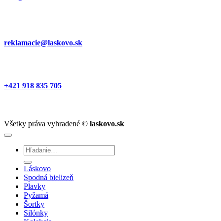
reklamacie@laskovo.sk
+421 918 835 705
Všetky práva vyhradené ©
laskovo.sk
Hľadať:
Láskovo
Spodná bielizeň
Plavky
Pyžamá
Šortky
Silónky