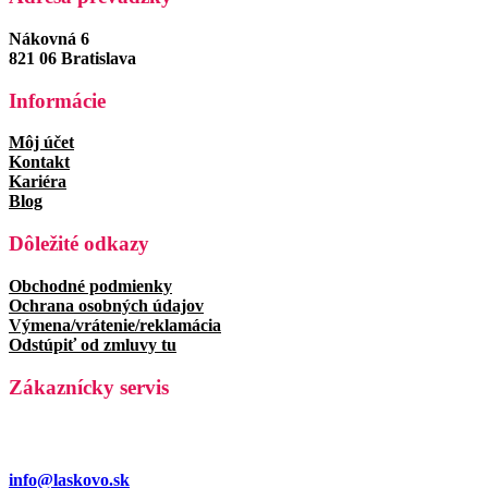
Nákovná 6
821 06 Bratislava
Informácie
Môj účet
Kontakt
Kariéra
Blog
Dôležité odkazy
Obchodné podmienky
Ochrana osobných údajov
Výmena/vrátenie/reklamácia
Odstúpiť od zmluvy tu
Zákaznícky servis
info@laskovo.sk