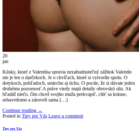
20
jan
Kúsky, ktoré z Valentína spravia nezabudnuteľný zážitok Valentín
nie je len o darčekoch. Je o chvíľach, ktoré si vytvoríte spolu. O
dotykoch, pohľadoch, smiechu aj tichu. O pocite, že si dávate jeden
druhému pozornosť.A práve vtedy majú detaily obrovskú silu. Ak
hľadáš niečo, čím chceš svojho muža prekvapiť, cítiť sa krásne,
sebavedomo a zároveň sama […]
Continue reading
→
Posted in
Tipy pre Vás
Leave a comment
Tipy pre Vás