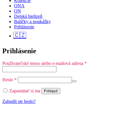
Kolekcie
ONA
ON
Detská bielizeň
Balíčky a poukážky
Prihlásenie
🇨🇿
Prihlásenie
Povinné
Používateľské meno alebo e-mailová adresa
*
Povinné
Heslo
*
Zapamätať si ma
Prihlásiť
Zabudli ste heslo?