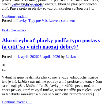
celému letnému looku dodať energiu, ktorú na pláži jednoducho
Vrátiť sa do obchodu
cítiť. Práve preto sú plavky so vzorom skvelou voľbou pre […]
Continue reading
→
Posted in
Plavky
,
Tipy pre Vás
Leave a comment
Plavky
,
Tipy pre Vás
Ako si vybrať plavky podľa typu postavy
(a cítiť sa v nich naozaj dobre)?
Posted on
1. apríla 2026
26. apríla 2026
by
Láskovo
01
apr
Vybrať si správne dámske plavky nie je vždy jednoduché. Každé
telo je iné, každá z nás má iné potreby a inú predstavu o tom, v čom
sa cíti najlepšie. Možno hľadáš plavky pre väčšie prsia, možno
chceš plavky, ktoré zakryjú bruško, alebo len túžiš po takých, ktoré
sa ti nebudú zarezávať a budeš sa v nich cítiť prirodzene celý […]
Continue reading
→