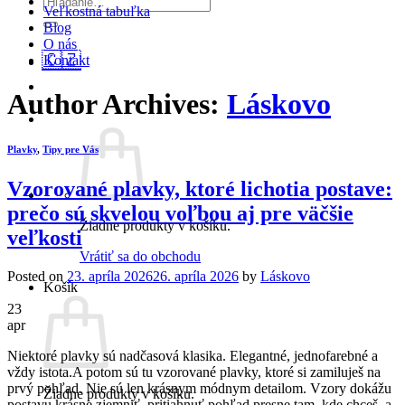
Veľkostná tabuľka
Blog
O nás
🇨🇿
Kontakt
Author Archives:
Láskovo
Plavky
,
Tipy pre Vás
Vzorované plavky, ktoré lichotia postave:
prečo sú skvelou voľbou aj pre väčšie
Žiadne produkty v košíku.
veľkosti
Vrátiť sa do obchodu
Posted on
23. apríla 2026
26. apríla 2026
by
Láskovo
Košík
23
apr
Niektoré plavky sú nadčasová klasika. Elegantné, jednofarebné a
vždy istota.A potom sú tu vzorované plavky, ktoré si zamiluješ na
prvý pohľad. Nie sú len krásnym módnym detailom. Vzory dokážu
Žiadne produkty v košíku.
postavu krásne zjemniť, pritiahnuť pohľad presne tam, kde chceš, a