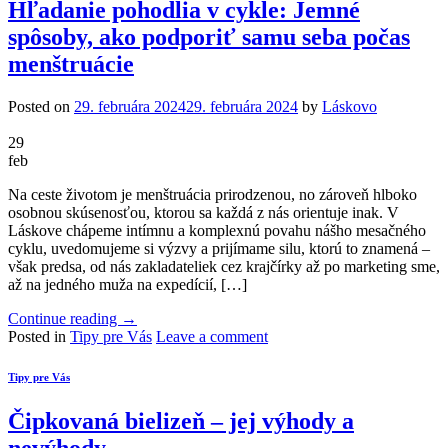
Hľadanie pohodlia v cykle: Jemné
spôsoby, ako podporiť samu seba počas
menštruácie
Posted on
29. februára 2024
29. februára 2024
by
Láskovo
29
feb
Na ceste životom je menštruácia prirodzenou, no zároveň hlboko
osobnou skúsenosťou, ktorou sa každá z nás orientuje inak. V
Láskove chápeme intímnu a komplexnú povahu nášho mesačného
cyklu, uvedomujeme si výzvy a prijímame silu, ktorú to znamená –
však predsa, od nás zakladateliek cez krajčírky až po marketing sme,
až na jedného muža na expedícií, […]
Continue reading
→
Posted in
Tipy pre Vás
Leave a comment
Tipy pre Vás
Čipkovaná bielizeň – jej výhody a
nevýhody