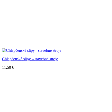
Chlapčenské slipy – stavebné stroje
11.50
€