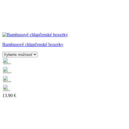
Bambusové chlapčenské boxerky
13.90
€