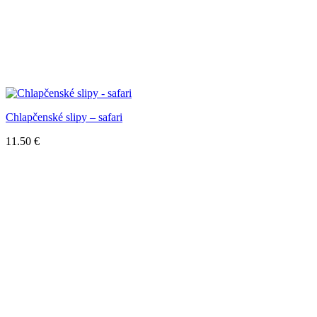
Chlapčenské slipy – safari
11.50
€