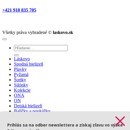
+421 918 835 705
Všetky práva vyhradené ©
laskovo.sk
Hľadať:
Láskovo
Spodná bielizeň
Plavky
Pyžamá
Šortky
Silónky
Kolekcie
ONA
ON
Detská bielizeň
Balíčky a poukážky
Prihlásenie
🇨🇿
Prihlás sa na odber newslettera a získaj zľavu vo výške