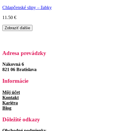
Chlapčenské slipy – žabky
11.50
€
Zobraziť ďalšie
Adresa prevádzky
Nákovná 6
821 06 Bratislava
Informácie
Môj účet
Kontakt
Kariéra
Blog
Dôležité odkazy
Obchodné podmienky