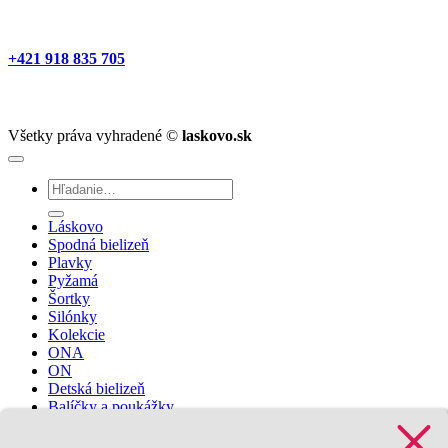
+421 918 835 705
Všetky práva vyhradené ©
laskovo.sk
Hľadať:
Láskovo
Spodná bielizeň
Plavky
Pyžamá
Šortky
Silónky
Kolekcie
ONA
ON
Detská bielizeň
Balíčky a poukážky
Prihlásenie