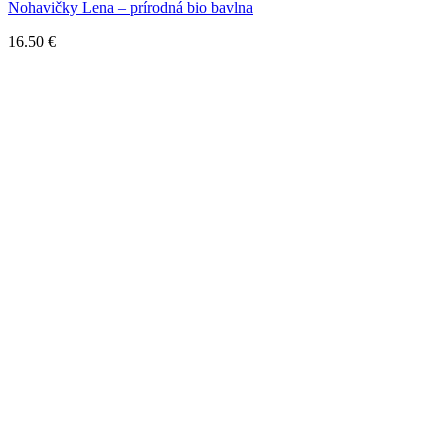
Nohavičky Lena – prírodná bio bavlna
16.50
€