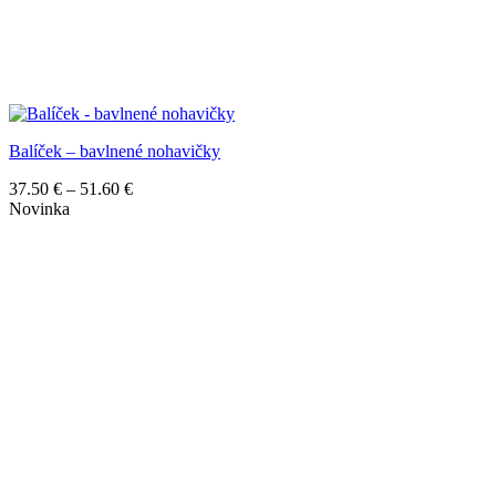
Balíček – bavlnené nohavičky
Price
37.50
€
–
51.60
€
range:
Novinka
37.50 €
through
51.60 €