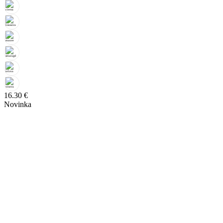
16.30
€
Novinka