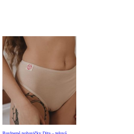
Bavlnené nohavičky Dita – telová