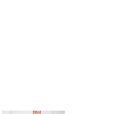
26.00 €
through
36.00 €