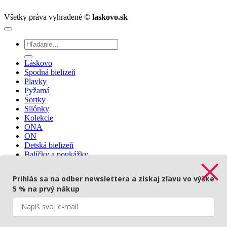
Všetky práva vyhradené ©
laskovo.sk
Hľadať:
Láskovo
Spodná bielizeň
Plavky
Pyžamá
Šortky
Silónky
Kolekcie
ONA
ON
Detská bielizeň
Balíčky a poukážky
Prihlásenie
🇨🇿
Prihlás sa na odber newslettera a získaj zľavu vo výške
5 % na prvý nákup
Prihlásenie
Povinné
Používateľské meno alebo e-mailová adresa
*