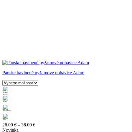
Pánske bavlnené pyžamové nohavice Adam
Price
26.00
€
–
36.00
€
range:
Novinka