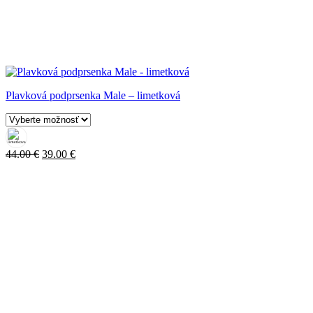
Plavková podprsenka Male – limetková
Pôvodná
Aktuálna
44.00
€
39.00
€
cena
cena
bola:
je:
44.00 €.
39.00 €.