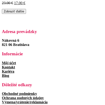
Pôvodná
Aktuálna
23.00
€
17.00
€
cena
cena
bola:
je:
Zobraziť ďalšie
23.00 €.
17.00 €.
Adresa prevádzky
Nákovná 6
821 06 Bratislava
Informácie
Môj účet
Kontakt
Kariéra
Blog
Dôležité odkazy
Obchodné podmienky
Ochrana osobných údajov
Výmena/vrátenie/reklamácia