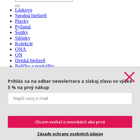
Láskovo
Spodná bielizeň
Plavky
Pyžamá
Šortky
Silónky
Kolekcie
ONA
ON
Detská bielizeň
Balíčky a poukážky
Prihlásenie
🇨🇿
Prihlás sa na odber newslettera a získaj zľavu vo výške
5 % na prvý nákup
Prihlásenie
Povinné
Používateľské meno alebo e-mailová adresa
*
Chcem vedieť o novinkách ako prvá
Povinné
Heslo
*
Zásady ochrany osobných údajov