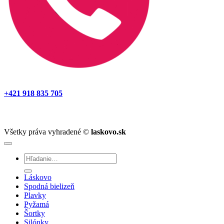
+421 918 835 705
Všetky práva vyhradené ©
laskovo.sk
Hľadať:
Láskovo
Spodná bielizeň
Plavky
Pyžamá
Šortky
Silónky