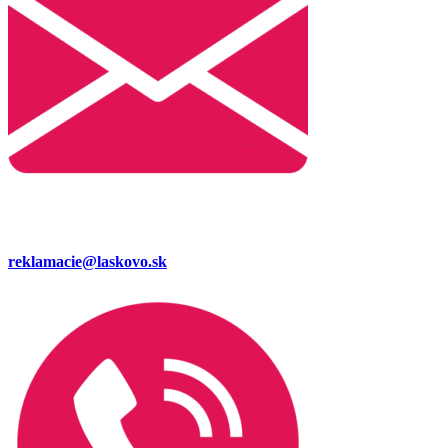
reklamacie@laskovo.sk