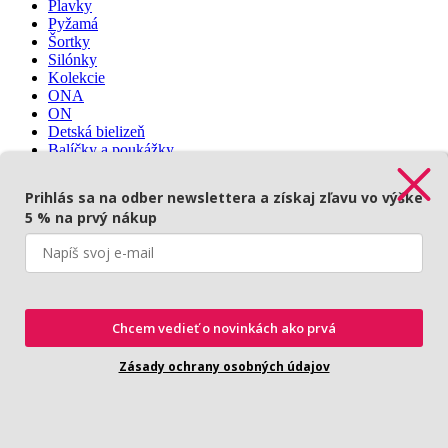
Plavky
Pyžamá
Šortky
Silónky
Kolekcie
ONA
ON
Detská bielizeň
Balíčky a poukážky
Prihlásenie
🇨🇿
Prihlás sa na odber newslettera a získaj zľavu vo výške
5 % na prvý nákup
Prihlásenie
Povinné
Používateľské meno alebo e-mailová adresa
*
Chcem vedieť o novinkách ako prvá
Povinné
Heslo
*
Zásady ochrany osobných údajov
Zapamätať si ma
Prihlásiť
Zabudli ste heslo?