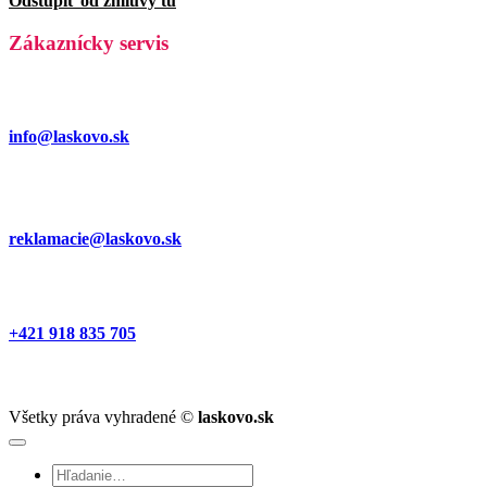
Odstúpiť od zmluvy tu
Zákaznícky servis
info@laskovo.sk
reklamacie@laskovo.sk
+421 918 835 705
Všetky práva vyhradené ©
laskovo.sk
Hľadať: