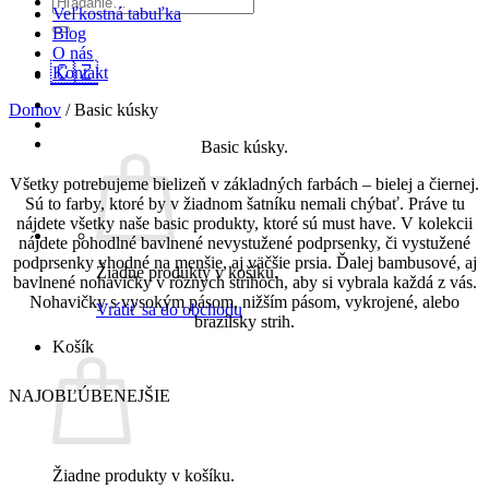
Veľkostná tabuľka
Blog
O nás
🇨🇿
Kontakt
Domov
/
Basic kúsky
Basic kúsky.
Všetky potrebujeme bielizeň v základných farbách – bielej a čiernej.
Sú to farby, ktoré by v žiadnom šatníku nemali chýbať. Práve tu
nájdete všetky naše basic produkty, ktoré sú must have. V kolekcii
nájdete pohodlné bavlnené nevystužené podprsenky, či vystužené
podprsenky vhodné na menšie, aj väčšie prsia. Ďalej bambusové, aj
Žiadne produkty v košíku.
bavlnené nohavičky v rôznych strihoch, aby si vybrala každá z vás.
Nohavičky s vysokým pásom, nižším pásom, vykrojené, alebo
Vrátiť sa do obchodu
brazílsky strih.
Košík
NAJOBĽÚBENEJŠIE
Žiadne produkty v košíku.