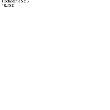
Hodnotenie
5
z 5
18.20
€