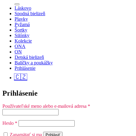
Láskovo
Spodná bielizeň
Plavky
Pyžamá
Šortky
Silónky
Kolekcie
ONA
ON
Detská bielizeň
Balíčky a poukážky
Prihlásenie
🇨🇿
Prihlásenie
Povinné
Používateľské meno alebo e-mailová adresa
*
Povinné
Heslo
*
Zapamätať si ma
Prihlásiť