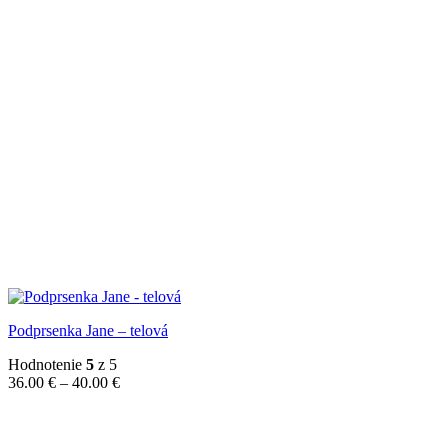
Podprsenka Jane – telová
Hodnotenie
5
z 5
Price
36.00
€
–
40.00
€
range:
36.00 €
through