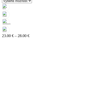
Price
23.00
€
–
28.00
€
range:
23.00 €
through
28.00 €