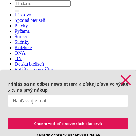
Hľadať:
Láskovo
Spodná bielizeň
Plavky
Pyžamá
Šortky
Silónky
Kolekcie
ONA
ON
Detská bielizeň
Balíčky a poukážky
Prihlásenie
Prihlás sa na odber newslettera a získaj zľavu vo výške
5 % na prvý nákup
Prihlásenie
Povinné
Používateľské meno alebo e-mailová adresa
*
Chcem vedieť o novinkách ako prvá
Povinné
Heslo
*
Zásady ochrany osobných údajov