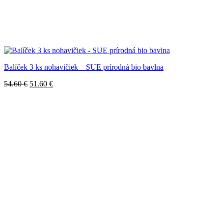
Balíček 3 ks nohavičiek – SUE prírodná bio bavlna
Pôvodná
Aktuálna
54.60
€
51.60
€
cena
cena
bola:
je:
54.60 €.
51.60 €.