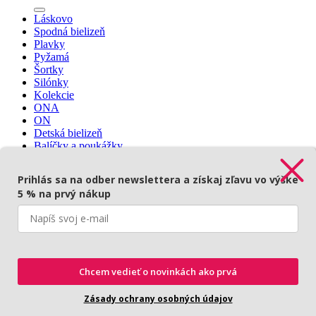
Láskovo
Spodná bielizeň
Plavky
Pyžamá
Šortky
Silónky
Kolekcie
ONA
ON
Detská bielizeň
Balíčky a poukážky
Prihlásenie
Prihlás sa na odber newslettera a získaj zľavu vo výške
5 % na prvý nákup
Prihlásenie
Povinné
Používateľské meno alebo e-mailová adresa
*
Chcem vedieť o novinkách ako prvá
Povinné
Heslo
*
Zásady ochrany osobných údajov
Zapamätať si ma
Prihlásiť